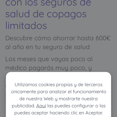
con los seguros de
salud de copagos
limitados
Descubre cómo ahorrar hasta 600€
al año en tu seguro de salud
Los meses que vayas poco al
médico pagarás muy poco, y
cuando vayas mucho pagarás
Utilizamos cookies propias y de terceros
como con un seguro médico
únicamente para analizar el funcionamiento
normal
de nuestra Web y mostrarte nuestra
publicidad.
Aquí
las puedes configurar o las
puedes aceptar haciendo clic en Aceptar.