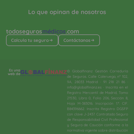
Lo que opinan de nosotros
todoseguros
médicos
.com
Calcula tu seguro
Contáctanos
Es una
© Globalfinanz Gestión Correduría
web de
de Seguros. Calle Caleruega, nº 102,
9A, 28033 Madrid · 91 218 21 86 ·
info@globalfinanz.es · Inscrita en el
Registro Mercantil de Madrid, Tomo
21530, Libro 0, Folio 206, Sección 8,
Hoja M-383016. Inscripción 1.ª. CIF.
B84396662. Inscrita Registro DGSFP
con clave J-2437. Contratado Seguro
de Responsabilidad Civil Profesional
y Seguro de Caución conforme a la
normativa vigente sobre distribución