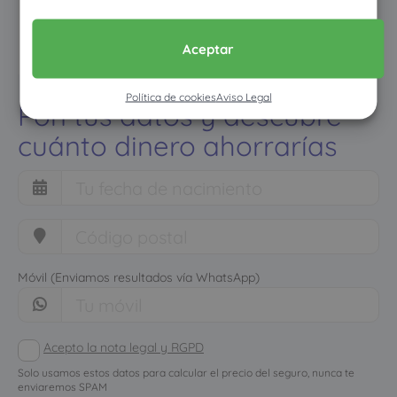
Aceptar
Política de cookies
Aviso Legal
Pon tus datos y descubre
cuánto dinero ahorrarías
Móvil (Enviamos resultados vía WhatsApp)
Acepto la nota legal y RGPD
Solo usamos estos datos para calcular el precio del seguro, nunca te
enviaremos SPAM