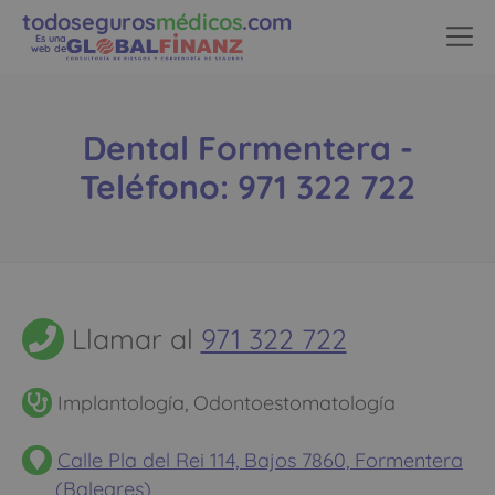
todoseguros
médicos
.com
Es una
web de
Dental Formentera -
Teléfono: 971 322 722
Llamar al
971 322 722
Implantología, Odontoestomatología
Calle Pla del Rei 114, Bajos 7860, Formentera
(Baleares)