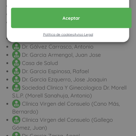
Dr. Fuster Diana, Carlos A.
Dr. Galbis Caravajal, Jose Marcelo
Aceptar
Clínica Virgen del Consuelo (Zarco
Bosquet, Julián)
Política de cookies
Aviso Legal
Dr. Gallego Garcia, Mariano
Dr. Gálvez Carrasco, Antonio
Dr. Garcia Armengol, Juan Jose
Casa de Salud
Dr. Garcia Espinosa, Rafael
Dr. Garcia Ezquerro, Jose Joaquin
Sociedad Clinica Y Ginecologica Dr. Morell
S.L.P. (Morell Sanahuja, Antonio)
Clínica Virgen del Consuelo (Cano Más,
Bernardo)
Clínica Virgen del Consuelo (Gallego
Gómez, Juan)
Dr. Garcia Zarza, Angel