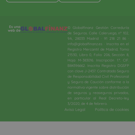
Es una
© Globalfinanz Gestión Correduría
web de
de Seguros. Calle Caleruega, nº 102,
9A, 28033 Madrid · 91 218 21 86 ·
info@globalfinanz.es · Inscrita en el
Registro Mercantil de Madrid, Tomo
21530, Libro 0, Folio 206, Sección 8,
Hoja M-383016. Inscripción 1.ª. CIF.
B84396662. Inscrita Registro DGSFP
con clave J-2437. Contratado Seguro
de Responsabilidad Civil Profesional
y Seguro de Caución conforme a la
normativa vigente sobre distribución
de seguros y reaseguros privados,
en particular al Real Decreto-ley
3/2020, de 4 de febrero.​
Aviso Legal
Política de cookies