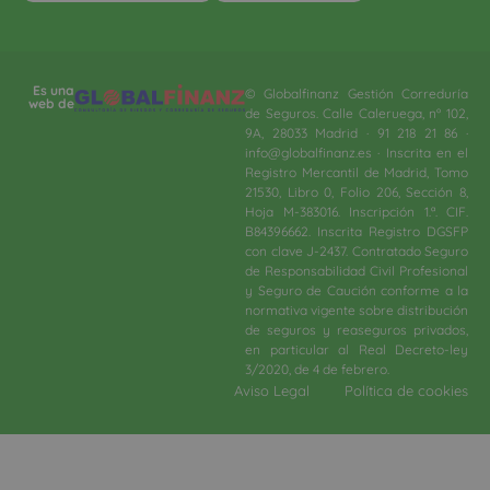
Es una
© Globalfinanz Gestión Correduría
web de
de Seguros. Calle Caleruega, nº 102,
9A, 28033 Madrid · 91 218 21 86 ·
info@globalfinanz.es · Inscrita en el
Registro Mercantil de Madrid, Tomo
21530, Libro 0, Folio 206, Sección 8,
Hoja M-383016. Inscripción 1.ª. CIF.
B84396662. Inscrita Registro DGSFP
con clave J-2437. Contratado Seguro
de Responsabilidad Civil Profesional
y Seguro de Caución conforme a la
normativa vigente sobre distribución
de seguros y reaseguros privados,
en particular al Real Decreto-ley
3/2020, de 4 de febrero.​
Aviso Legal
Política de cookies