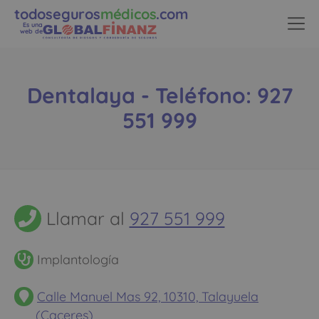
todoseguros
médicos
.com
Es una
web de
Dentalaya - Teléfono: 927
551 999
Llamar al
927 551 999
Implantología
Calle Manuel Mas 92, 10310, Talayuela
(Caceres)