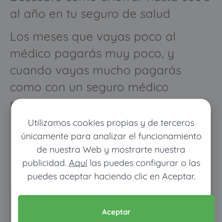
al año en tu seguro de salud
Los meses que vayas poco al
médico pagarás muy poco, y
cuando vayas mucho pagarás
como con un seguro médico
normal
Utilizamos cookies propias y de terceros
únicamente para analizar el funcionamiento
de nuestra Web y mostrarte nuestra
publicidad.
Aquí
las puedes configurar o las
puedes aceptar haciendo clic en Aceptar.
Pon tus datos y descubre
Aceptar