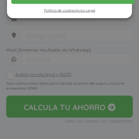
cuánto dinero ahorrarías
Política de cookies
Aviso Legal
Móvil (Enviamos resultados vía WhatsApp)
Acepto la nota legal y RGPD
Solo usamos estos datos para calcular el precio del seguro, nunca te
enviaremos SPAM
CALCULA
TU AHORRO
Todos los campos son obligatorios