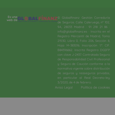
Es una
© Globalfinanz Gestión Correduría
web de
de Seguros. Calle Caleruega, nº 102,
9A, 28033 Madrid · 91 218 21 86 ·
info@globalfinanz.es · Inscrita en el
Registro Mercantil de Madrid, Tomo
21530, Libro 0, Folio 206, Sección 8,
Hoja M-383016. Inscripción 1.ª. CIF.
B84396662. Inscrita Registro DGSFP
con clave J-2437. Contratado Seguro
de Responsabilidad Civil Profesional
y Seguro de Caución conforme a la
normativa vigente sobre distribución
de seguros y reaseguros privados,
en particular al Real Decreto-ley
3/2020, de 4 de febrero.​
Aviso Legal
Política de cookies