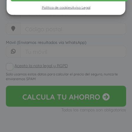
Política de cookies
Aviso Legal
Móvil (Enviamos resultados vía WhatsApp)
Acepto la nota legal y RGPD
Solo usamos estos datos para calcular el precio del seguro, nunca te
enviaremos SPAM
CALCULA
TU AHORRO
Todos los campos son obligatorios