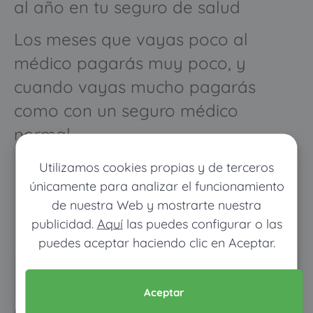
al año en tu seguro de salud
Los meses que vayas poco al
médico pagarás muy poco, y
cuando vayas mucho pagarás
como con un seguro médico
normal
Utilizamos cookies propias y de terceros
únicamente para analizar el funcionamiento
de nuestra Web y mostrarte nuestra
publicidad.
Aquí
las puedes configurar o las
puedes aceptar haciendo clic en Aceptar.
Pon tus datos y descubre
Aceptar
cuánto dinero ahorrarías