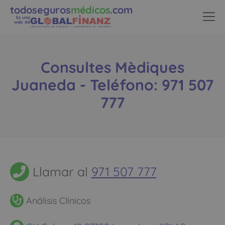
todoseguros
médicos
.com
Es una
web de
Consultes Mèdiques
Juaneda - Teléfono: 971 507
777
Llamar al
971 507 777
Análisis Clínicos