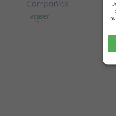
Compañías
U
nu