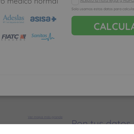
ro médico normal
Acepto la nota legal y RGP
seguro de salud
Solo usamos estos datos para calcula
Los meses que va
CALCUL
muy poco, y cuan
como con un segu
Ver mapa más grande
Pon tus datos
dinero ahorrar