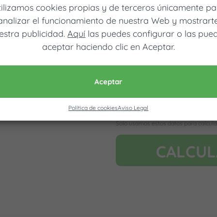
tilizamos cookies propias y de terceros únicamente pa
analizar el funcionamiento de nuestra Web y mostrart
estra publicidad.
Aquí
las puedes configurar o las pue
aceptar haciendo clic en Aceptar.
Móvil (Enviamos resultados vía
Aceptar
Política de cookies
Aviso Legal
Acepto la nota legal y RGP
Solo usamos estos datos para calcula
CALCU