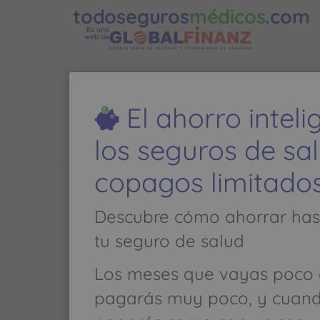
todoseguros
médicos
.com
Es una
web de
DE ARGACHA
El ahorro intel
los seguros de sa
copagos limitado
Llamar al
934 878 640
Descubre cómo ahorrar has
tu seguro de salud
GINECOLOGIA Y OBSTETRICIA
Los meses que vayas poco 
PASEO DE GRACIA, 79 Piso 1º Pta 2º 
pagarás muy poco, y cuan
08008 BARCELONA (BARCELONA)