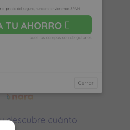
D
r el precio del seguro, nunca te enviaremos SPAM
yas poco al médico pagarás
A
TU AHORRO
do vayas mucho pagarás
Todos los campos son obligatorios
ro médico normal
Cerrar
 y descubre cuánto
ías