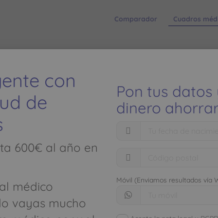
Comparador
Cuadros méd
 JUNYENT, PAULA - Teléfono: 
igente con
Pon tus datos
lud de
dinero ahorrar
s
El ahorro
ta 600€ al año en
seguros de
Móvil (Enviamos resultados vía
al médico
limitados
, CLINICA TOSCANA -
do vayas mucho
Descubre cómo aho