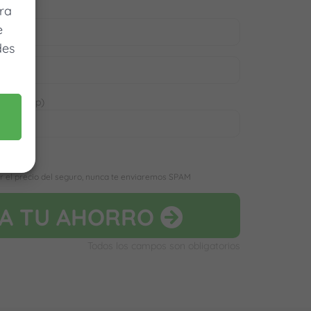
ra
e
des
 WhatsApp)
D
r el precio del seguro, nunca te enviaremos SPAM
LA
TU AHORRO
Todos los campos son obligatorios