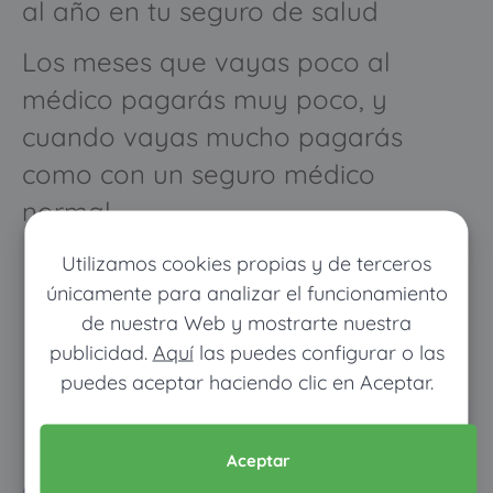
al año en tu seguro de salud
Los meses que vayas poco al
médico pagarás muy poco, y
cuando vayas mucho pagarás
como con un seguro médico
normal
Utilizamos cookies propias y de terceros
únicamente para analizar el funcionamiento
de nuestra Web y mostrarte nuestra
publicidad.
Aquí
las puedes configurar o las
puedes aceptar haciendo clic en Aceptar.
Pon tus datos y descubre
Aceptar
cuánto dinero ahorrarías