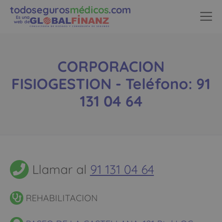
todoseguros
médicos
.com
Es una
web de
CORPORACION
FISIOGESTION - Teléfono: 91
131 04 64
Llamar al
91 131 04 64
REHABILITACION