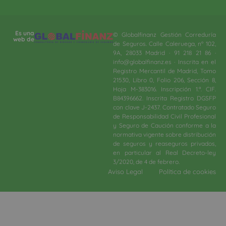
Es una
© Globalfinanz Gestión Correduría
web de
de Seguros. Calle Caleruega, nº 102,
9A, 28033 Madrid · 91 218 21 86 ·
info@globalfinanz.es · Inscrita en el
Registro Mercantil de Madrid, Tomo
21530, Libro 0, Folio 206, Sección 8,
Hoja M-383016. Inscripción 1.ª. CIF.
B84396662. Inscrita Registro DGSFP
con clave J-2437. Contratado Seguro
de Responsabilidad Civil Profesional
y Seguro de Caución conforme a la
normativa vigente sobre distribución
de seguros y reaseguros privados,
en particular al Real Decreto-ley
3/2020, de 4 de febrero.​
Aviso Legal
Política de cookies