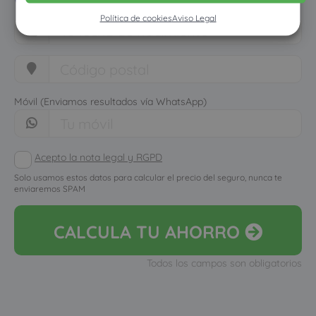
Política de cookies
Aviso Legal
Móvil (Enviamos resultados vía WhatsApp)
Acepto la nota legal y RGPD
Solo usamos estos datos para calcular el precio del seguro, nunca te
enviaremos SPAM
CALCULA
TU AHORRO
Todos los campos son obligatorios