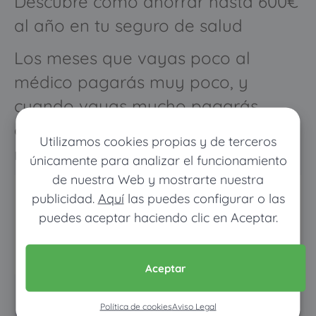
Descubre cómo ahorrar hasta 600€
al año en tu seguro de salud
Los meses que vayas poco al
médico pagarás muy poco, y
cuando vayas mucho pagarás
como con un seguro médico
Utilizamos cookies propias y de terceros
normal
únicamente para analizar el funcionamiento
de nuestra Web y mostrarte nuestra
publicidad.
Aquí
las puedes configurar o las
puedes aceptar haciendo clic en Aceptar.
Aceptar
Pon tus datos y descubre
Política de cookies
Aviso Legal