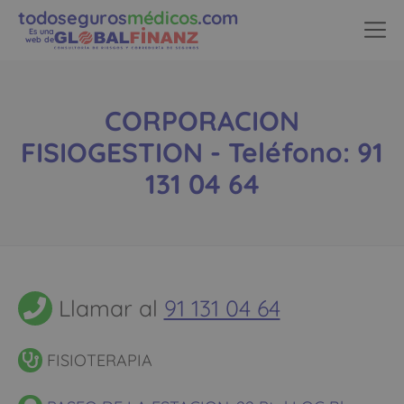
todoseguros
médicos
.com
Es una
web de
CORPORACION
FISIOGESTION - Teléfono: 91
131 04 64
Llamar al
91 131 04 64
FISIOTERAPIA