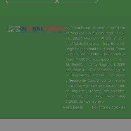
Es una
© Globalfinanz Gestión Correduría
web de
de Seguros. Calle Caleruega, nº 102,
9A, 28033 Madrid · 91 218 21 86 ·
info@globalfinanz.es · Inscrita en el
Registro Mercantil de Madrid, Tomo
21530, Libro 0, Folio 206, Sección 8,
Hoja M-383016. Inscripción 1.ª. CIF.
B84396662. Inscrita Registro DGSFP
con clave J-2437. Contratado Seguro
de Responsabilidad Civil Profesional
y Seguro de Caución conforme a la
normativa vigente sobre distribución
de seguros y reaseguros privados,
en particular al Real Decreto-ley
3/2020, de 4 de febrero.​
Aviso Legal
Política de cookies