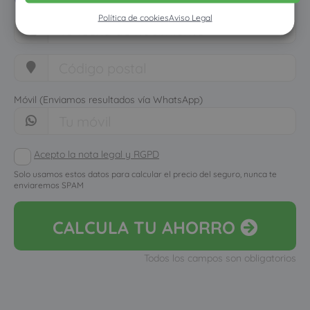
Política de cookies
Aviso Legal
Móvil (Enviamos resultados vía WhatsApp)
Acepto la nota legal y RGPD
Solo usamos estos datos para calcular el precio del seguro, nunca te
enviaremos SPAM
CALCULA
TU AHORRO
Todos los campos son obligatorios