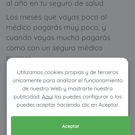
al año en tu seguro de salud
Los meses que vayas poco al
médico pagarás muy poco, y
cuando vayas mucho pagarás
como con un seguro médico
normal
Utilizamos cookies propias y de terceros
únicamente para analizar el funcionamiento
de nuestra Web y mostrarte nuestra
publicidad.
Aquí
las puedes configurar o las
puedes aceptar haciendo clic en Aceptar.
Pon tus datos y descubre
Aceptar
cuánto dinero ahorrarías