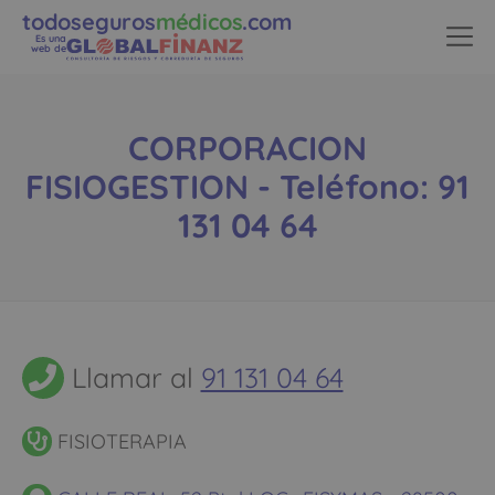
todoseguros
médicos
.com
Es una
web de
CORPORACION
FISIOGESTION - Teléfono: 91
131 04 64
Llamar al
91 131 04 64
FISIOTERAPIA