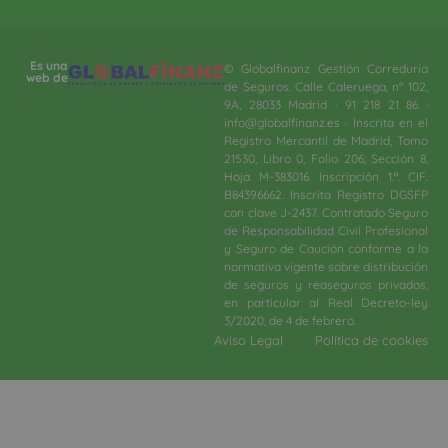
Es una
© Globalfinanz Gestión Correduría
web de
de Seguros. Calle Caleruega, nº 102,
9A, 28033 Madrid · 91 218 21 86 ·
info@globalfinanz.es · Inscrita en el
Registro Mercantil de Madrid, Tomo
21530, Libro 0, Folio 206, Sección 8,
Hoja M-383016. Inscripción 1.ª. CIF.
B84396662. Inscrita Registro DGSFP
con clave J-2437. Contratado Seguro
de Responsabilidad Civil Profesional
y Seguro de Caución conforme a la
normativa vigente sobre distribución
de seguros y reaseguros privados,
en particular al Real Decreto-ley
3/2020, de 4 de febrero.​
Aviso Legal
Política de cookies