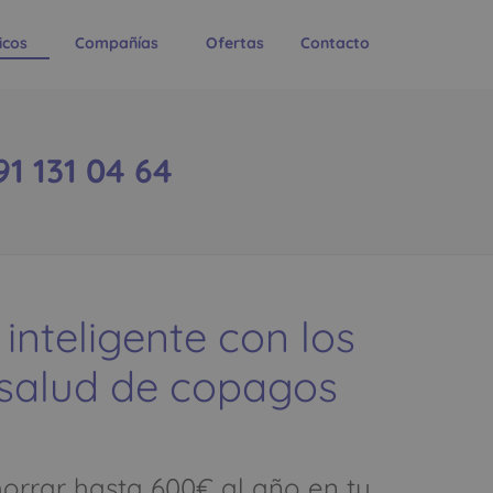
icos
Compañías
Ofertas
Contacto
1 131 04 64
 inteligente con los
 salud de copagos
rrar hasta 600€ al año en tu