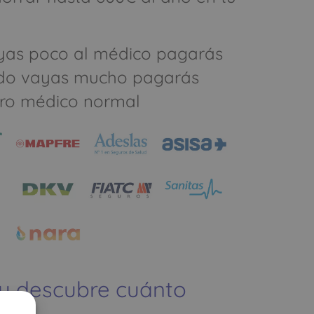
yas poco al médico pagarás
do vayas mucho pagarás
ro médico normal
 y descubre cuánto
ías