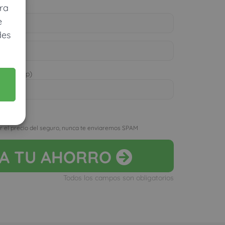
ra
e
des
 WhatsApp)
D
r el precio del seguro, nunca te enviaremos SPAM
LA
TU AHORRO
Todos los campos son obligatorios