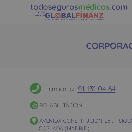
todoseguros
médicos
.com
Es una
web de
CORPORACIO
Llamar al
91 131 04 64
REHABILITACION
AVENIDA CONSTITUCION, 25 , FISIO
COSLADA (MADRID)