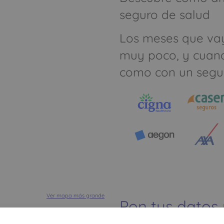
seguro de salud
Los meses que va
muy poco, y cuan
como con un segu
Ver mapa más grande
Pon tus datos
dinero ahorrar