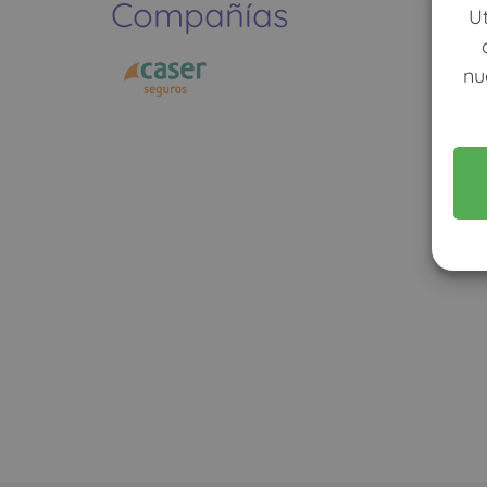
Compañías
U
nu