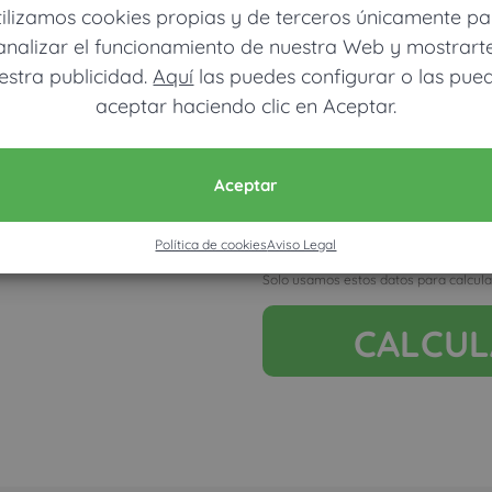
tilizamos cookies propias y de terceros únicamente pa
analizar el funcionamiento de nuestra Web y mostrart
estra publicidad.
Aquí
las puedes configurar o las pue
aceptar haciendo clic en Aceptar.
Móvil (Enviamos resultados vía
Aceptar
Política de cookies
Aviso Legal
Acepto la nota legal y RGP
Solo usamos estos datos para calcula
CALCU