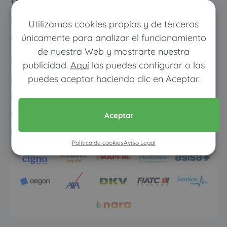
Descubre cómo ahorrar hasta 600€
Utilizamos cookies propias y de terceros
al año en tu seguro de salud
únicamente para analizar el funcionamiento
de nuestra Web y mostrarte nuestra
Los meses que vayas poco al
publicidad.
Aquí
las puedes configurar o las
médico pagarás muy poco, y
puedes aceptar haciendo clic en Aceptar.
cuando vayas mucho pagarás
como con un seguro médico
Aceptar
normal
Política de cookies
Aviso Legal