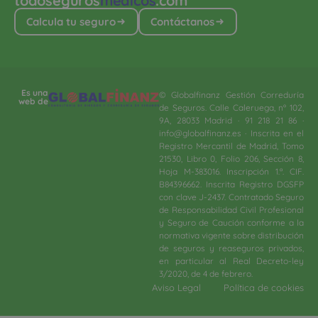
todoseguros
médicos
.com
Calcula tu seguro
Contáctanos
Es una
© Globalfinanz Gestión Correduría
web de
de Seguros. Calle Caleruega, nº 102,
9A, 28033 Madrid · 91 218 21 86 ·
info@globalfinanz.es · Inscrita en el
Registro Mercantil de Madrid, Tomo
21530, Libro 0, Folio 206, Sección 8,
Hoja M-383016. Inscripción 1.ª. CIF.
B84396662. Inscrita Registro DGSFP
con clave J-2437. Contratado Seguro
de Responsabilidad Civil Profesional
y Seguro de Caución conforme a la
normativa vigente sobre distribución
de seguros y reaseguros privados,
en particular al Real Decreto-ley
3/2020, de 4 de febrero.​
Aviso Legal
Política de cookies