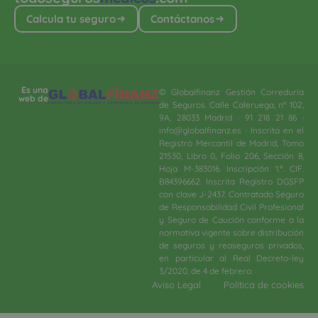
Calcula tu seguro
Contáctanos
Es una
© Globalfinanz Gestión Correduría
web de
de Seguros. Calle Caleruega, nº 102,
9A, 28033 Madrid · 91 218 21 86 ·
info@globalfinanz.es · Inscrita en el
Registro Mercantil de Madrid, Tomo
21530, Libro 0, Folio 206, Sección 8,
Hoja M-383016. Inscripción 1.ª. CIF.
B84396662. Inscrita Registro DGSFP
con clave J-2437. Contratado Seguro
de Responsabilidad Civil Profesional
y Seguro de Caución conforme a la
normativa vigente sobre distribución
de seguros y reaseguros privados,
en particular al Real Decreto-ley
3/2020, de 4 de febrero.​
Aviso Legal
Política de cookies