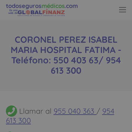
todoseguros
médicos
.com
Es una
web de
CORONEL PEREZ ISABEL
MARIA HOSPITAL FATIMA -
Teléfono: 550 403 63/ 954
613 300
Llamar al
955 040 363
/
954
613 300