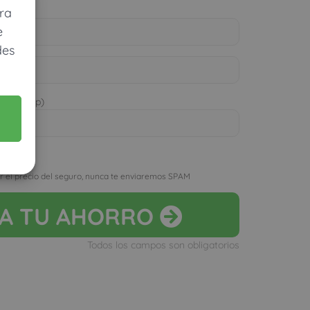
ra
e
des
 WhatsApp)
D
r el precio del seguro, nunca te enviaremos SPAM
LA
TU AHORRO
Todos los campos son obligatorios