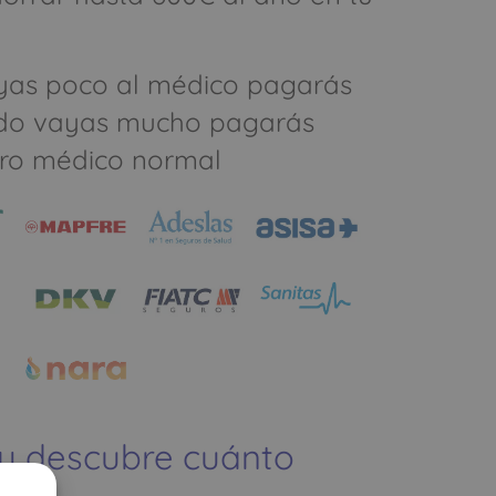
yas poco al médico pagarás
do vayas mucho pagarás
ro médico normal
 y descubre cuánto
ías