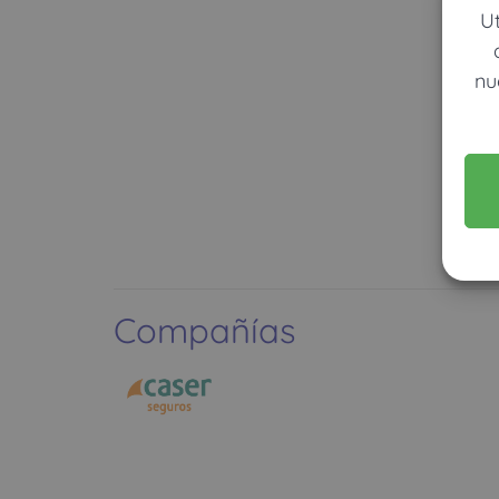
U
nu
Compañías