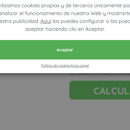
tilizamos cookies propias y de terceros únicamente pa
analizar el funcionamiento de nuestra Web y mostrart
estra publicidad.
Aquí
las puedes configurar o las pue
aceptar haciendo clic en Aceptar.
Móvil (Enviamos resultados vía
Aceptar
Acepto la nota legal y RGP
Política de cookies
Aviso Legal
Ver mapa más grande
Solo usamos estos datos para calcula
CALCU