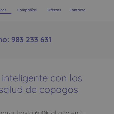
icos
Compañías
Ofertas
Contacto
: 983 233 631
 inteligente con los
 salud de copagos
rrar hasta 600€ al año en tu