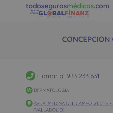
todoseguros
médicos
.com
Es una
web de
CONCEPCION C
Llamar al
983 233 631
DERMATOLOGIA
AVDA. MEDINA DEL CAMPO, 21, 5º B 
(VALLADOLID)