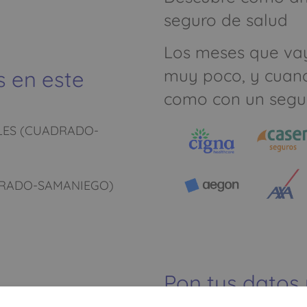
seguro de salud
Los meses que va
muy poco, y cuan
s en este
como con un segu
LES (CUADRADO-
DRADO-SAMANIEGO)
Pon tus datos
dinero ahorrar