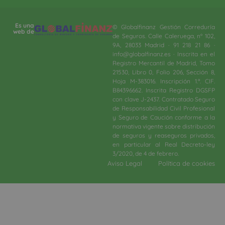
Es una
© Globalfinanz Gestión Correduría
web de
de Seguros. Calle Caleruega, nº 102,
9A, 28033 Madrid · 91 218 21 86 ·
info@globalfinanz.es · Inscrita en el
Registro Mercantil de Madrid, Tomo
21530, Libro 0, Folio 206, Sección 8,
Hoja M-383016. Inscripción 1.ª. CIF.
B84396662. Inscrita Registro DGSFP
con clave J-2437. Contratado Seguro
de Responsabilidad Civil Profesional
y Seguro de Caución conforme a la
normativa vigente sobre distribución
de seguros y reaseguros privados,
en particular al Real Decreto-ley
3/2020, de 4 de febrero.​
Aviso Legal
Política de cookies