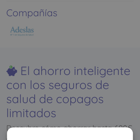
Compañías
El ahorro inteligente
con los seguros de
salud de copagos
limitados
Descubre cómo ahorrar hasta 600€
al año en tu seguro de salud