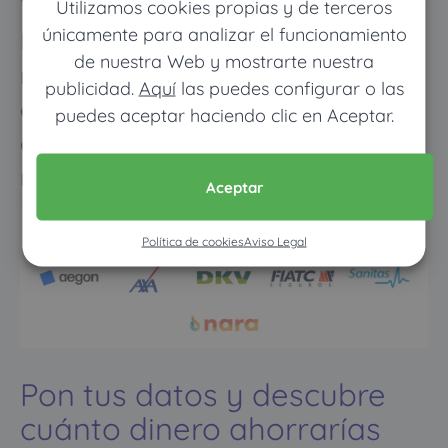
Utilizamos cookies propias y de terceros
únicamente para analizar el funcionamiento
Los meses que vayas poco al
de nuestra Web y mostrarte nuestra
médico pagarás muy poco, y
publicidad.
Aquí
las puedes configurar o las
cuando vayas mucho pagarás
puedes aceptar haciendo clic en Aceptar.
como con un seguro médico
normal
Aceptar
Política de cookies
Aviso Legal
Pon tus datos y descubre
cuánto dinero ahorrarías