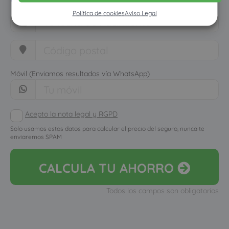
Política de cookies
Aviso Legal
Móvil (Enviamos resultados vía WhatsApp)
Acepto la nota legal y RGPD
Solo usamos estos datos para calcular el precio del seguro, nunca te
enviaremos SPAM
CALCULA
TU AHORRO
Todos los campos son obligatorios