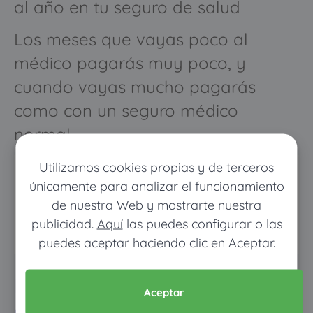
al año en tu seguro de salud
Los meses que vayas poco al
médico pagarás muy poco, y
cuando vayas mucho pagarás
como con un seguro médico
normal
Utilizamos cookies propias y de terceros
únicamente para analizar el funcionamiento
de nuestra Web y mostrarte nuestra
publicidad.
Aquí
las puedes configurar o las
puedes aceptar haciendo clic en Aceptar.
Pon tus datos y descubre
Aceptar
cuánto dinero ahorrarías