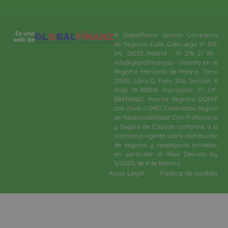
Es una
© Globalfinanz Gestión Correduría
web de
de Seguros. Calle Caleruega, nº 102,
9A, 28033 Madrid · 91 218 21 86 ·
info@globalfinanz.es · Inscrita en el
Registro Mercantil de Madrid, Tomo
21530, Libro 0, Folio 206, Sección 8,
Hoja M-383016. Inscripción 1.ª. CIF.
B84396662. Inscrita Registro DGSFP
con clave J-2437. Contratado Seguro
de Responsabilidad Civil Profesional
y Seguro de Caución conforme a la
normativa vigente sobre distribución
de seguros y reaseguros privados,
en particular al Real Decreto-ley
3/2020, de 4 de febrero.​
Aviso Legal
Política de cookies