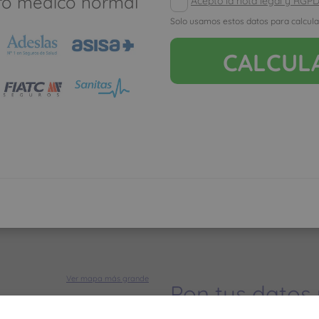
ro médico normal
Acepto la nota legal y RGP
seguro de salud
Solo usamos estos datos para calcula
Los meses que va
CALCUL
muy poco, y cuan
como con un segu
Ver mapa más grande
Pon tus datos
dinero ahorrar