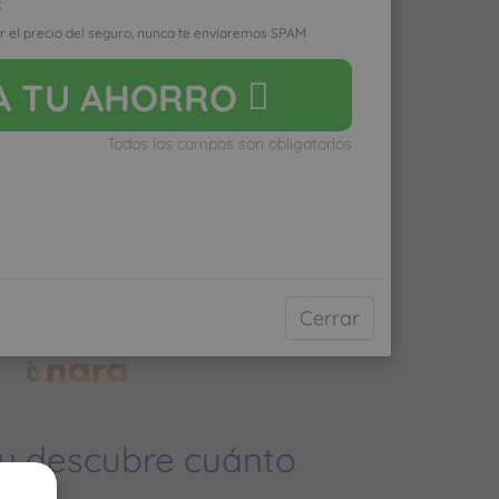
D
r el precio del seguro, nunca te enviaremos SPAM
yas poco al médico pagarás
A
TU AHORRO
do vayas mucho pagarás
Todos los campos son obligatorios
ro médico normal
Cerrar
 y descubre cuánto
ías