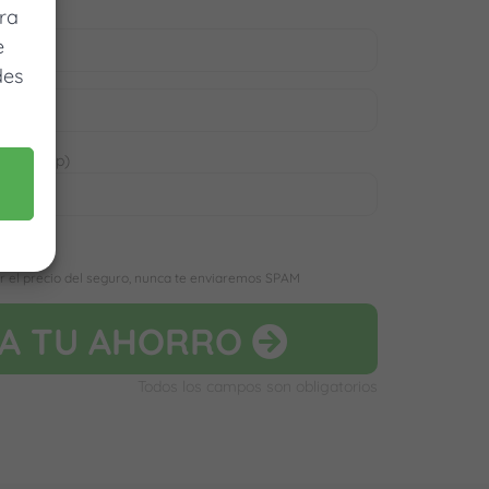
ra
e
des
 WhatsApp)
D
r el precio del seguro, nunca te enviaremos SPAM
LA
TU AHORRO
Todos los campos son obligatorios