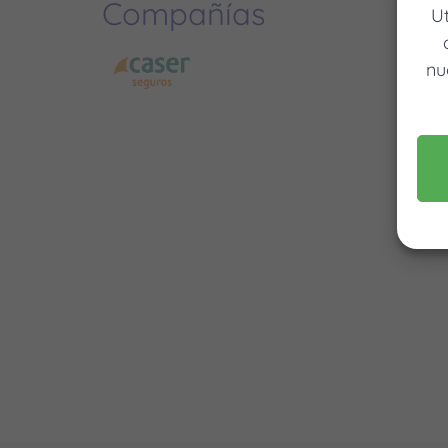
Compañías
U
nu