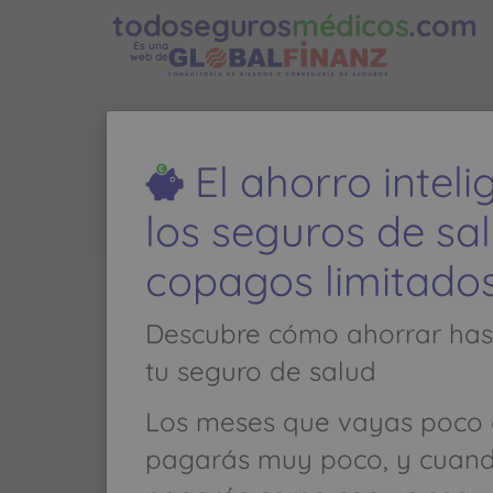
todoseguros
médicos
.com
Es una
web de
El ahorro intel
los seguros de sa
copagos limitado
Llamar al
986 137 305
Descubre cómo ahorrar has
tu seguro de salud
PSICOLOGIA
Los meses que vayas poco 
CALLE JOSE GOMEZ POSADA-CURROS, 
pagarás muy poco, y cuan
VIGO (PONTEVEDRA)