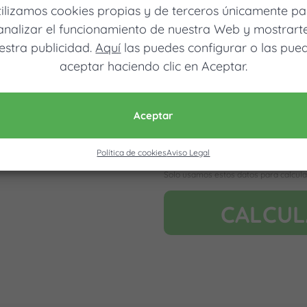
tilizamos cookies propias y de terceros únicamente pa
analizar el funcionamiento de nuestra Web y mostrart
estra publicidad.
Aquí
las puedes configurar o las pue
aceptar haciendo clic en Aceptar.
Móvil (Enviamos resultados vía
Aceptar
Política de cookies
Aviso Legal
Acepto la nota legal y RGP
Solo usamos estos datos para calcula
CALCU