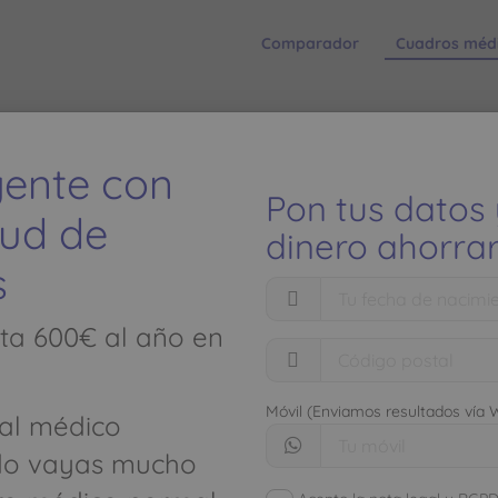
Comparador
Cuadros méd
MOTIVA - Teléfono: 986 137 305
igente con
Pon tus datos
lud de
dinero ahorrar
s
El ahorro
ta 600€ al año en
seguros de
Móvil (Enviamos resultados vía
al médico
limitados
8 , OFICINA 4 - 36203
do vayas mucho
Descubre cómo aho