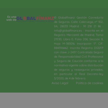
Es una
© Globalfinanz Gestión Correduría
web de
de Seguros. Calle Caleruega, nº 102,
9A, 28033 Madrid · 91 218 21 86 ·
info@globalfinanz.es · Inscrita en el
Registro Mercantil de Madrid, Tomo
21530, Libro 0, Folio 206, Sección 8,
Hoja M-383016. Inscripción 1.ª. CIF.
B84396662. Inscrita Registro DGSFP
con clave J-2437. Contratado Seguro
de Responsabilidad Civil Profesional
y Seguro de Caución conforme a la
normativa vigente sobre distribución
de seguros y reaseguros privados,
en particular al Real Decreto-ley
3/2020, de 4 de febrero.​
Aviso Legal
Política de cookies