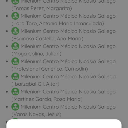
Milenium Centro Médico Nicasio Gallego
(Tomas Perez, Margarita)
Milenium Centro Médico Nicasio Gallego
(Lora Toro, Antonia María Inmaculada)
Milenium Centro Médico Nicasio Gallego
(Espinosa Castelló, Ana María)
Milenium Centro Médico Nicasio Gallego
(Moya Colino, Julian)
Milenium Centro Médico Nicasio Gallego
(Profesional Genérico, Comodín)
Milenium Centro Médico Nicasio Gallego
(Ibarzabal Gil, Aitor)
Milenium Centro Médico Nicasio Gallego
(Martinez García, Rosa María)
Milenium Centro Médico Nicasio Gallego
(Varas Navas, Jesus)
Milenium Centro Médico Nicasio Gallego