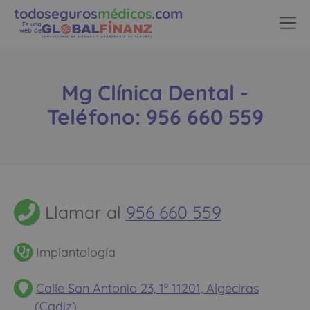
todoseguros
médicos
.com
Es una
web de
Mg Clínica Dental -
Teléfono: 956 660 559
Llamar al
956 660 559
Implantología
Calle San Antonio 23, 1º 11201, Algeciras
(Cadiz)