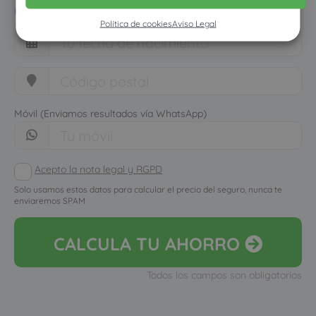
cuánto dinero ahorrarías
Política de cookies
Aviso Legal
Móvil (Enviamos resultados vía WhatsApp)
Acepto la nota legal y RGPD
Solo usamos estos datos para calcular el precio del seguro, nunca te
enviaremos SPAM
CALCULA
TU AHORRO
Todos los campos son obligatorios