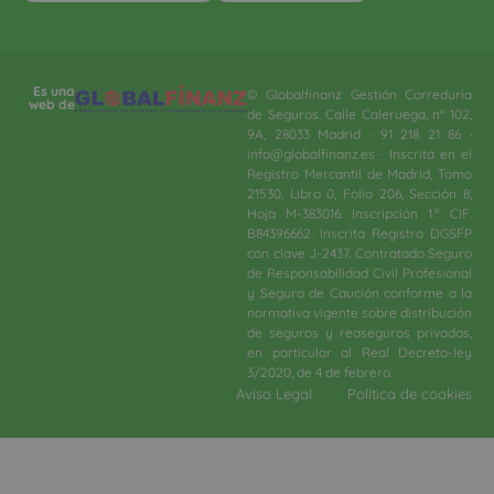
Es una
© Globalfinanz Gestión Correduría
web de
de Seguros. Calle Caleruega, nº 102,
9A, 28033 Madrid · 91 218 21 86 ·
info@globalfinanz.es · Inscrita en el
Registro Mercantil de Madrid, Tomo
21530, Libro 0, Folio 206, Sección 8,
Hoja M-383016. Inscripción 1.ª. CIF.
B84396662. Inscrita Registro DGSFP
con clave J-2437. Contratado Seguro
de Responsabilidad Civil Profesional
y Seguro de Caución conforme a la
normativa vigente sobre distribución
de seguros y reaseguros privados,
en particular al Real Decreto-ley
3/2020, de 4 de febrero.​
Aviso Legal
Política de cookies