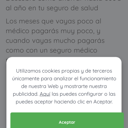
al año en tu seguro de salud
Los meses que vayas poco al
médico pagarás muy poco, y
cuando vayas mucho pagarás
como con un seguro médico
normal
Utilizamos cookies propias y de terceros
únicamente para analizar el funcionamiento
de nuestra Web y mostrarte nuestra
publicidad.
Aquí
las puedes configurar o las
puedes aceptar haciendo clic en Aceptar.
Pon tus datos y descubre
Aceptar