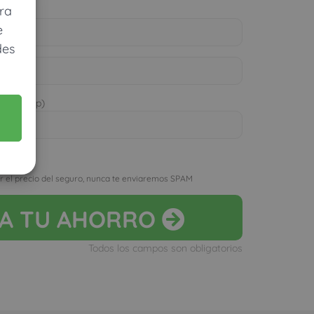
ra
e
des
 WhatsApp)
D
r el precio del seguro, nunca te enviaremos SPAM
LA
TU AHORRO
Todos los campos son obligatorios