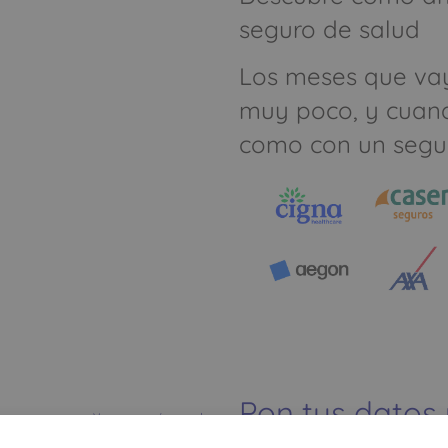
seguro de salud
Los meses que va
muy poco, y cuan
como con un segu
Pon tus datos
Ver mapa más grande
dinero ahorrar