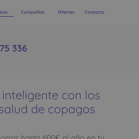
icos
Compañías
Ofertas
Contacto
375 336
 inteligente con los
 salud de copagos
rrar hasta 600€ al año en tu