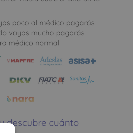
yas poco al médico pagarás
do vayas mucho pagarás
ro médico normal
 y descubre cuánto
ías