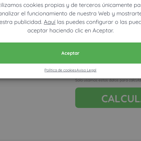
tilizamos cookies propias y de terceros únicamente pa
analizar el funcionamiento de nuestra Web y mostrart
estra publicidad.
Aquí
las puedes configurar o las pue
aceptar haciendo clic en Aceptar.
Móvil (Enviamos resultados vía
Aceptar
Política de cookies
Aviso Legal
Acepto la nota legal y RGP
Solo usamos estos datos para calcula
CALCU