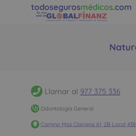
todoseguros
médicos
.com
Es una
web de
Natura
Llamar al
977 375 336
Odontología General
Camino Mas Clariana 61, 2B Local 438