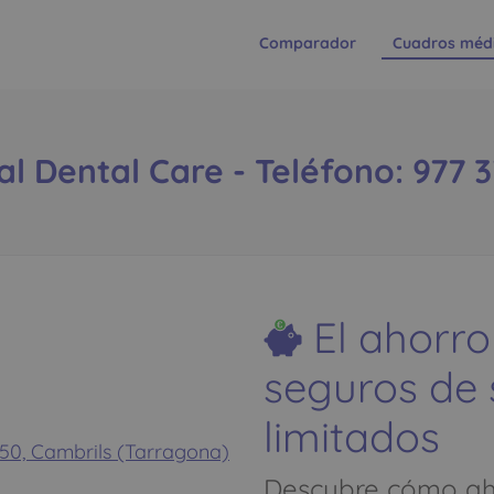
Comparador
Cuadros méd
l Dental Care - Teléfono: 977 
El ahorro
seguros de
limitados
50, Cambrils (Tarragona)
Descubre cómo aho