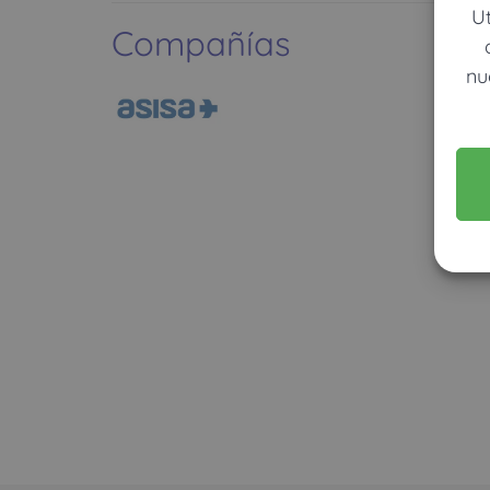
U
Compañías
nu