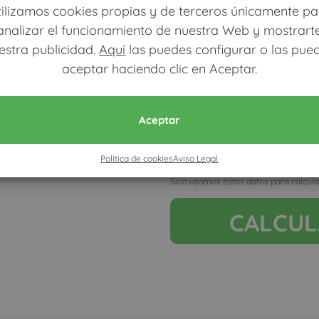
tilizamos cookies propias y de terceros únicamente pa
analizar el funcionamiento de nuestra Web y mostrart
estra publicidad.
Aquí
las puedes configurar o las pue
aceptar haciendo clic en Aceptar.
Móvil (Enviamos resultados vía
Aceptar
Política de cookies
Aviso Legal
Acepto la nota legal y RGP
Solo usamos estos datos para calcula
CALCU