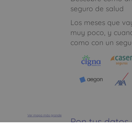
seguro de salud
Los meses que va
muy poco, y cuan
como con un segu
Ver mapa más grande
Pon tus datos
dinero ahorrar