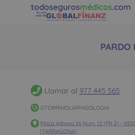
todoseguros
médicos
.com
Es una
web de
PARDO L
Llamar al
977 445 565
OTORRINOLARINGOLOGIA
Plaza Alfonso Xii Num. 12 (Plt 2) - 
(TARRAGONA)