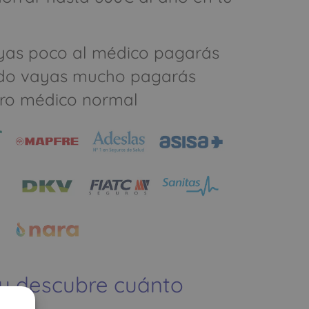
yas poco al médico pagarás
do vayas mucho pagarás
ro médico normal
 y descubre cuánto
ías