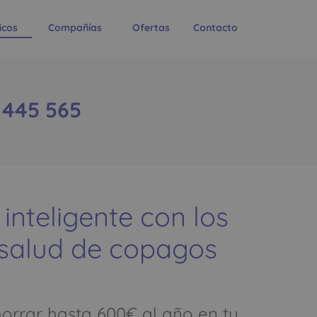
icos
Compañías
Ofertas
Contacto
 445 565
 inteligente con los
 salud de copagos
rrar hasta 600€ al año en tu