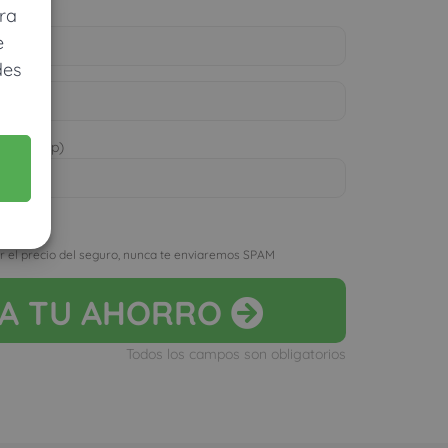
ra
e
des
 WhatsApp)
D
r el precio del seguro, nunca te enviaremos SPAM
LA
TU AHORRO
Todos los campos son obligatorios