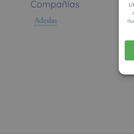
Compañías
U
nu