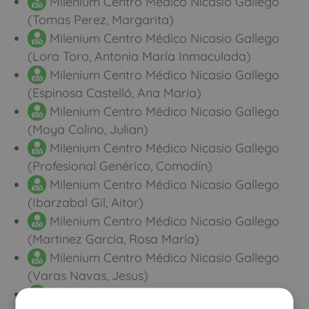
Milenium Centro Médico Nicasio Gallego
(Tomas Perez, Margarita)
Milenium Centro Médico Nicasio Gallego
(Lora Toro, Antonia María Inmaculada)
Milenium Centro Médico Nicasio Gallego
(Espinosa Castelló, Ana María)
Milenium Centro Médico Nicasio Gallego
(Moya Colino, Julian)
Milenium Centro Médico Nicasio Gallego
(Profesional Genérico, Comodín)
Milenium Centro Médico Nicasio Gallego
(Ibarzabal Gil, Aitor)
Milenium Centro Médico Nicasio Gallego
(Martinez García, Rosa María)
Milenium Centro Médico Nicasio Gallego
(Varas Navas, Jesus)
Milenium Centro Médico Nicasio Gallego