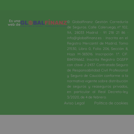
Es una
© Globalfinanz Gestión Correduría
web de
de Seguros. Calle Caleruega, nº 102,
9A, 28033 Madrid · 91 218 21 86 ·
info@globalfinanz.es · Inscrita en el
Registro Mercantil de Madrid, Tomo
21530, Libro 0, Folio 206, Sección 8,
Hoja M-383016. Inscripción 1.ª. CIF.
B84396662. Inscrita Registro DGSFP
con clave J-2437. Contratado Seguro
de Responsabilidad Civil Profesional
y Seguro de Caución conforme a la
normativa vigente sobre distribución
de seguros y reaseguros privados,
en particular al Real Decreto-ley
3/2020, de 4 de febrero.​
Aviso Legal
Política de cookies