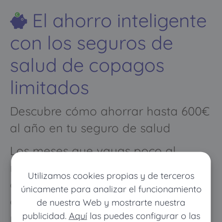
El ahorro inteligente
con los seguros de
salud de copagos
limitados
Descubre cómo ahorrar hasta 600€
al año en tu seguro de salud
Los meses que vayas poco al
médico pagarás muy poco, y
Utilizamos cookies propias y de terceros
cuando vayas mucho pagarás
únicamente para analizar el funcionamiento
como con un seguro médico
de nuestra Web y mostrarte nuestra
publicidad.
Aquí
las puedes configurar o las
normal