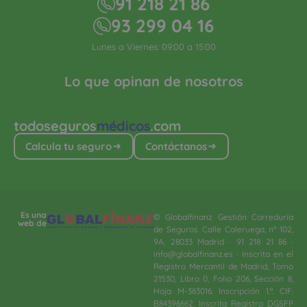
91 218 21 86
93 299 04 16
Lunes a Viernes: 09:00 a 15:00
Lo que opinan de nosotros
todoseguros
médicos
.com
Calcula tu seguro
Contáctanos
Es una
© Globalfinanz Gestión Correduría
web de
de Seguros. Calle Caleruega, nº 102,
9A, 28033 Madrid · 91 218 21 86 ·
info@globalfinanz.es · Inscrita en el
Registro Mercantil de Madrid, Tomo
21530, Libro 0, Folio 206, Sección 8,
Hoja M-383016. Inscripción 1.ª. CIF.
B84396662. Inscrita Registro DGSFP