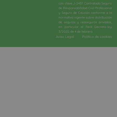
con clave J-2437. Contratado Seguro
de Responsabilidad Civil Profesional
y Seguro de Caución conforme a la
normativa vigente sobre distribución
de seguros y reaseguros privados,
en particular al Real Decreto-ley
3/2020, de 4 de febrero.​
Aviso Legal
Política de cookies