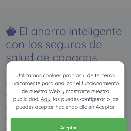
El ahorro inteligente
con los seguros de
salud de copagos
limitados
Utilizamos cookies propias y de terceros
únicamente para analizar el funcionamiento
Descubre cómo ahorrar hasta 600€
de nuestra Web y mostrarte nuestra
al año en tu seguro de salud
publicidad.
Aquí
las puedes configurar o las
puedes aceptar haciendo clic en Aceptar.
Los meses que vayas poco al
médico pagarás muy poco, y
cuando vayas mucho pagarás
Aceptar