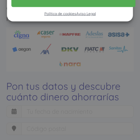
como con un seguro médico
Política de cookies
Aviso Legal
normal
Pon tus datos y descubre
cuánto dinero ahorrarías