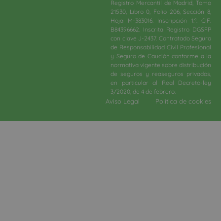
Registro Mercantil de Madrid, Tomo
21530, Libro 0, Folio 206, Sección 8,
Hoja M-383016. Inscripción 1.ª. CIF.
B84396662. Inscrita Registro DGSFP
con clave J-2437. Contratado Seguro
de Responsabilidad Civil Profesional
y Seguro de Caución conforme a la
normativa vigente sobre distribución
de seguros y reaseguros privados,
en particular al Real Decreto-ley
3/2020, de 4 de febrero.​
Aviso Legal
Política de cookies