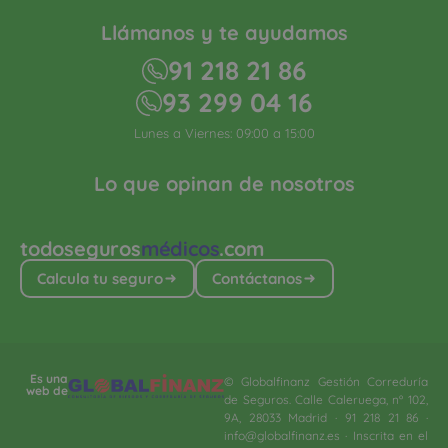
Llámanos y te ayudamos
91 218 21 86
93 299 04 16
Lunes a Viernes: 09:00 a 15:00
Lo que opinan de nosotros
todoseguros
médicos
.com
Calcula tu seguro
Contáctanos
Es una
© Globalfinanz Gestión Correduría
web de
de Seguros. Calle Caleruega, nº 102,
9A, 28033 Madrid · 91 218 21 86 ·
info@globalfinanz.es · Inscrita en el