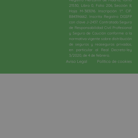
21530, Libro 0, Folio 206, Sección 8,
Hoja M-383016. Inscripción 1.ª. CIF.
B84396662. Inscrita Registro DGSFP
con clave J-2437. Contratado Seguro
de Responsabilidad Civil Profesional
y Seguro de Caución conforme a la
normativa vigente sobre distribución
de seguros y reaseguros privados,
en particular al Real Decreto-ley
3/2020, de 4 de febrero.​
Aviso Legal
Política de cookies