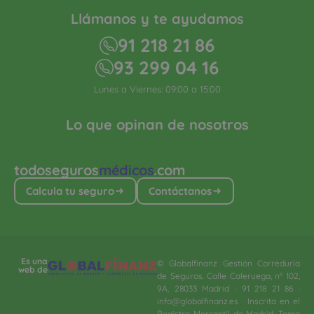
Llámanos y te ayudamos
91 218 21 86
93 299 04 16
Lunes a Viernes: 09:00 a 15:00
Lo que opinan de nosotros
todoseguros
médicos
.com
Calcula tu seguro
Contáctanos
Es una
© Globalfinanz Gestión Correduría
web de
de Seguros. Calle Caleruega, nº 102,
9A, 28033 Madrid · 91 218 21 86 ·
info@globalfinanz.es · Inscrita en el
Registro Mercantil de Madrid, Tomo