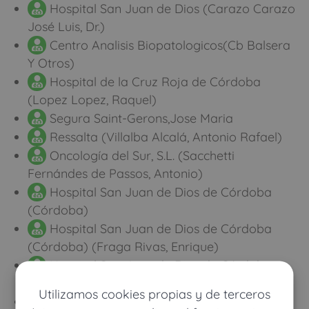
Hospital San Juan de Dios (Carazo Carazo
José Luis, Dr.)
Centro Analisis Biopatologicos(Cb Balsera
Y Otros)
Hospital de la Cruz Roja de Córdoba
(Lopez Lopez, Raquel)
Segura Saint-Gerons,Jose Maria
Ressalta (Villalba Alcalá, Antonio Rafael)
Oncología del Sur, S.L. (Sacchetti
Fernándes de Passos, Antonio)
Hospital San Juan de Dios de Córdoba
(Córdoba)
Hospital San Juan de Dios de Córdoba
(Córdoba) (Fraga Rivas, Enrique)
Hospital San Juan de Dios de Córdoba
(Córdoba) (Sáez Bravo, José María)
Utilizamos cookies propias y de terceros
Hospital San Juan de Dios de Córdoba