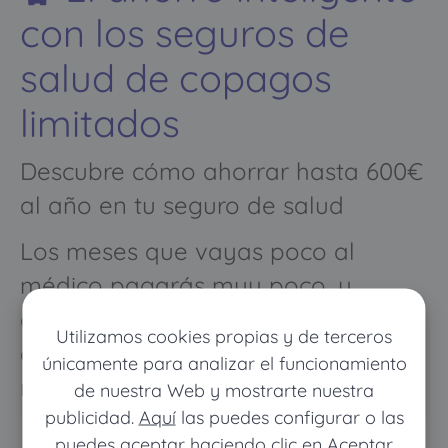
con los seguros de
salud de copagos
limitados
Descubre cómo ahorrar hasta 600€
al año en tu seguro de salud
Los meses que vayas poco al
médico pagarás muy poco, y
cuando vayas mucho pagarás
Utilizamos cookies propias y de terceros
como con un seguro médico
únicamente para analizar el funcionamiento
normal
de nuestra Web y mostrarte nuestra
publicidad.
Aquí
las puedes configurar o las
puedes aceptar haciendo clic en Aceptar.