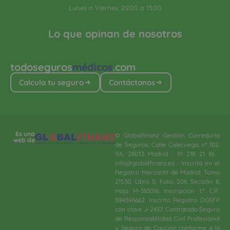
Lunes a Viernes: 09:00 a 15:00
Lo que opinan de nosotros
todoseguros
médicos
.com
Calcula tu seguro
Contáctanos
Es una
© Globalfinanz Gestión Correduría
web de
de Seguros. Calle Caleruega, nº 102,
9A, 28033 Madrid · 91 218 21 86 ·
info@globalfinanz.es · Inscrita en el
Registro Mercantil de Madrid, Tomo
21530, Libro 0, Folio 206, Sección 8,
Hoja M-383016. Inscripción 1.ª. CIF.
B84396662. Inscrita Registro DGSFP
con clave J-2437. Contratado Seguro
de Responsabilidad Civil Profesional
y Seguro de Caución conforme a la