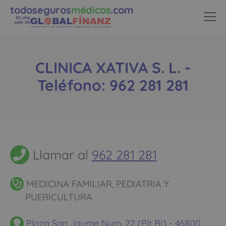
todoseguros
médicos
.com
Es una
web de
CLINICA XATIVA S. L. -
Teléfono: 962 281 281
Llamar al
962 281 281
MEDICINA FAMILIAR, PEDIATRIA Y
PUERICULTURA
Plaza San Jaume Num. 22 (Plt Bj) - 46800