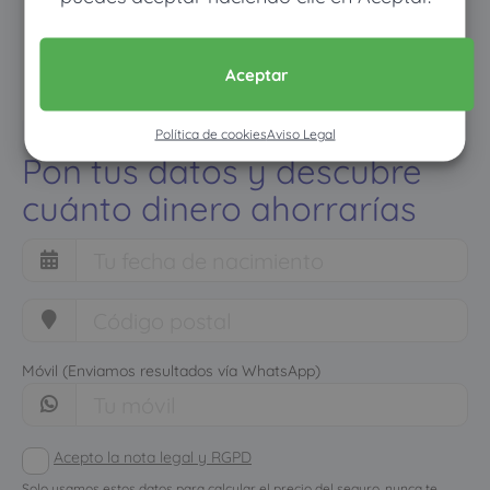
Aceptar
Política de cookies
Aviso Legal
Pon tus datos y descubre
cuánto dinero ahorrarías
Móvil (Enviamos resultados vía WhatsApp)
Acepto la nota legal y RGPD
Solo usamos estos datos para calcular el precio del seguro, nunca te