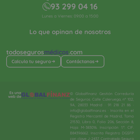
93 299 04 16
Lunes a Viernes: 09:00 a 15:00
Lo que opinan de nosotros
todoseguros
médicos
.com
Calcula tu seguro
Contáctanos
Es una
© Globalfinanz Gestión Correduría
web de
de Seguros. Calle Caleruega, nº 102,
9A, 28033 Madrid · 91 218 21 86 ·
info@globalfinanz.es · Inscrita en el
Registro Mercantil de Madrid, Tomo
21530, Libro 0, Folio 206, Sección 8,
Hoja M-383016. Inscripción 1.ª. CIF.
B84396662. Inscrita Registro DGSFP
con clave J-2437. Contratado Seguro