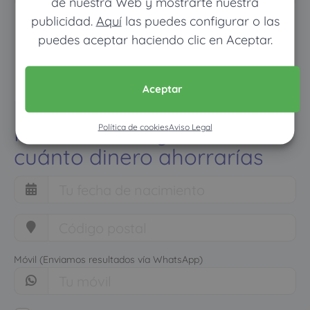
de nuestra Web y mostrarte nuestra
publicidad.
Aquí
las puedes configurar o las
puedes aceptar haciendo clic en Aceptar.
Aceptar
Pon tus datos y descubre
Política de cookies
Aviso Legal
cuánto dinero ahorrarías
Móvil (Enviamos resultados vía WhatsApp)