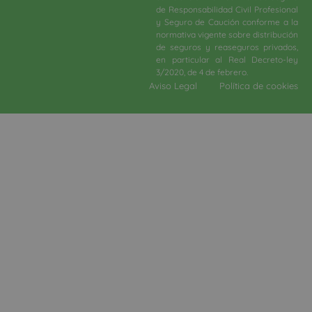
de Responsabilidad Civil Profesional
y Seguro de Caución conforme a la
normativa vigente sobre distribución
de seguros y reaseguros privados,
en particular al Real Decreto-ley
3/2020, de 4 de febrero.​
Aviso Legal
Política de cookies