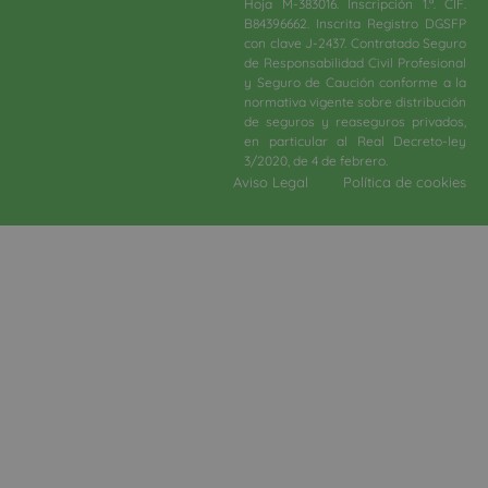
Hoja M-383016. Inscripción 1.ª. CIF.
B84396662. Inscrita Registro DGSFP
con clave J-2437. Contratado Seguro
de Responsabilidad Civil Profesional
y Seguro de Caución conforme a la
normativa vigente sobre distribución
de seguros y reaseguros privados,
en particular al Real Decreto-ley
3/2020, de 4 de febrero.​
Aviso Legal
Política de cookies