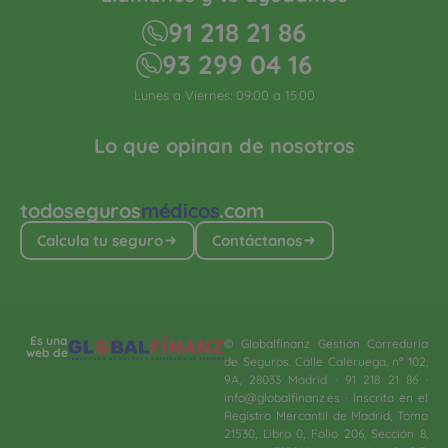
91 218 21 86
93 299 04 16
Lunes a Viernes: 09:00 a 15:00
Lo que opinan de nosotros
todoseguros
médicos
.com
Calcula tu seguro
Contáctanos
Es una
© Globalfinanz Gestión Correduría
web de
de Seguros. Calle Caleruega, nº 102,
9A, 28033 Madrid · 91 218 21 86 ·
info@globalfinanz.es · Inscrita en el
Registro Mercantil de Madrid, Tomo
21530, Libro 0, Folio 206, Sección 8,