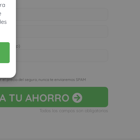
ra
e
des
 WhatsApp)
D
r el precio del seguro, nunca te enviaremos SPAM
LA
TU AHORRO
Todos los campos son obligatorios