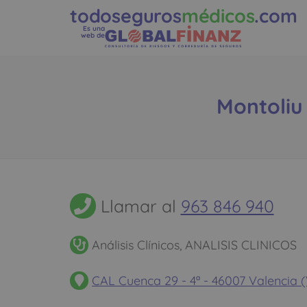
todoseguros
médicos
.com
Es una
web de
Montoliu 
Llamar al
963 846 940
Análisis Clínicos, ANALISIS CLINICOS
CAL Cuenca 29 - 4ª - 46007 Valencia (