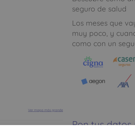
seguro de salud
Los meses que va
muy poco, y cuan
como con un segu
Ver mapa más grande
Pon tus datos
dinero ahorrar