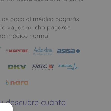
yas poco al médico pagarás
do vayas mucho pagarás
ro médico normal
 y descubre cuánto
ías