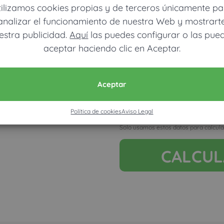
tilizamos cookies propias y de terceros únicamente pa
analizar el funcionamiento de nuestra Web y mostrart
estra publicidad.
Aquí
las puedes configurar o las pue
aceptar haciendo clic en Aceptar.
Móvil (Enviamos resultados vía
Aceptar
Política de cookies
Aviso Legal
Acepto la nota legal y RGP
Solo usamos estos datos para calcula
CALCU