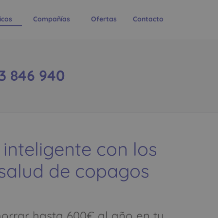
icos
Compañías
Ofertas
Contacto
63 846 940
 inteligente con los
 salud de copagos
rrar hasta 600€ al año en tu