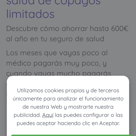
limitados
Descubre cómo ahorrar hasta 600€
al año en tu seguro de salud
Los meses que vayas poco al
médico pagarás muy poco, y
cuando vayas mucho pagarás
como con un seguro médico
Utilizamos cookies propias y de terceros
normal
únicamente para analizar el funcionamiento
de nuestra Web y mostrarte nuestra
publicidad.
Aquí
las puedes configurar o las
puedes aceptar haciendo clic en Aceptar.