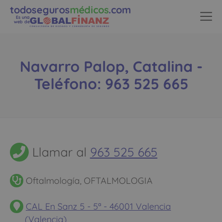
todoseguros
médicos
.com
Es una
web de
Navarro Palop, Catalina -
Teléfono: 963 525 665
Llamar al
963 525 665
Oftalmología, OFTALMOLOGIA
CAL En Sanz 5 - 5ª - 46001 Valencia
(Valencia)