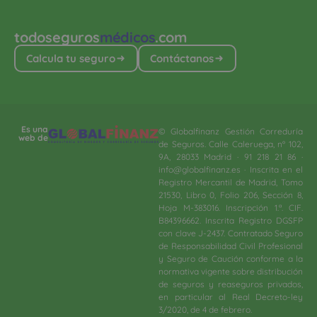
todoseguros
médicos
.com
Calcula tu seguro
Contáctanos
Es una
© Globalfinanz Gestión Correduría
web de
de Seguros. Calle Caleruega, nº 102,
9A, 28033 Madrid · 91 218 21 86 ·
info@globalfinanz.es · Inscrita en el
Registro Mercantil de Madrid, Tomo
21530, Libro 0, Folio 206, Sección 8,
Hoja M-383016. Inscripción 1.ª. CIF.
B84396662. Inscrita Registro DGSFP
con clave J-2437. Contratado Seguro
de Responsabilidad Civil Profesional
y Seguro de Caución conforme a la
normativa vigente sobre distribución
de seguros y reaseguros privados,
en particular al Real Decreto-ley
3/2020, de 4 de febrero.​