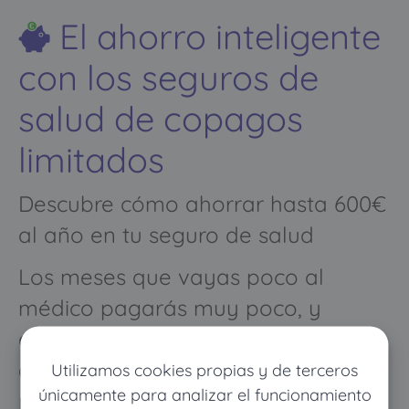
El ahorro inteligente
con los seguros de
salud de copagos
limitados
Descubre cómo ahorrar hasta 600€
al año en tu seguro de salud
Los meses que vayas poco al
médico pagarás muy poco, y
cuando vayas mucho pagarás
como con un seguro médico
Utilizamos cookies propias y de terceros
únicamente para analizar el funcionamiento
normal