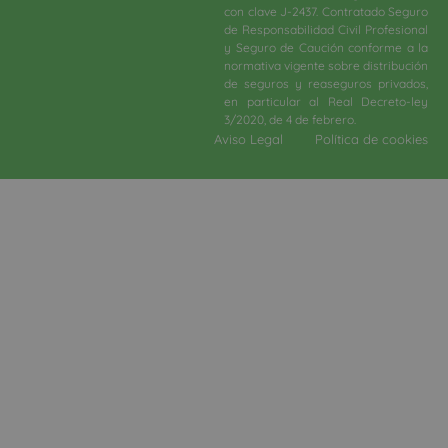
con clave J-2437. Contratado Seguro
de Responsabilidad Civil Profesional
y Seguro de Caución conforme a la
normativa vigente sobre distribución
de seguros y reaseguros privados,
en particular al Real Decreto-ley
3/2020, de 4 de febrero.​
Aviso Legal
Política de cookies