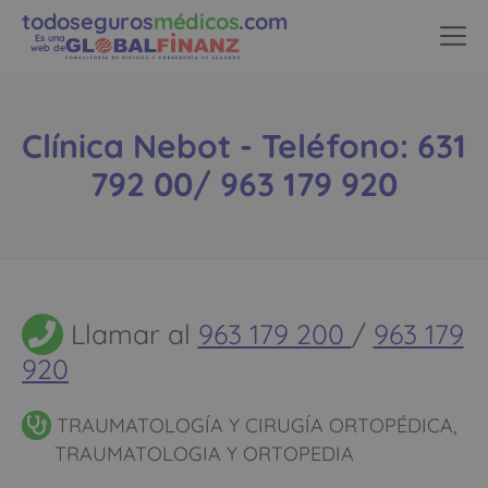
todoseguros
médicos
.com
Es una
web de
Clínica Nebot - Teléfono: 631
792 00/ 963 179 920
Llamar al
963 179 200
/
963 179
920
TRAUMATOLOGÍA Y CIRUGÍA ORTOPÉDICA,
TRAUMATOLOGIA Y ORTOPEDIA