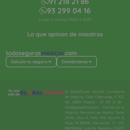
91 218 21 86
93 299 04 16
Lunes a Viernes: 09:00 a 15:00
Lo que opinan de nosotros
todoseguros
médicos
.com
Calcula tu seguro
Contáctanos
Es una
© Globalfinanz Gestión Correduría
web de
de Seguros. Calle Caleruega, nº 102,
9A, 28033 Madrid · 91 218 21 86 ·
info@globalfinanz.es · Inscrita en el
Registro Mercantil de Madrid, Tomo
21530, Libro 0, Folio 206, Sección 8,
Hoja M-383016. Inscripción 1.ª. CIF.
B84396662. Inscrita Registro DGSFP