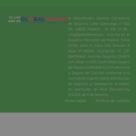
Es una
© Globalfinanz Gestión Correduría
web de
de Seguros. Calle Caleruega, nº 102,
9A, 28033 Madrid · 91 218 21 86 ·
info@globalfinanz.es · Inscrita en el
Registro Mercantil de Madrid, Tomo
21530, Libro 0, Folio 206, Sección 8,
Hoja M-383016. Inscripción 1.ª. CIF.
B84396662. Inscrita Registro DGSFP
con clave J-2437. Contratado Seguro
de Responsabilidad Civil Profesional
y Seguro de Caución conforme a la
normativa vigente sobre distribución
de seguros y reaseguros privados,
en particular al Real Decreto-ley
3/2020, de 4 de febrero.​
Aviso Legal
Política de cookies