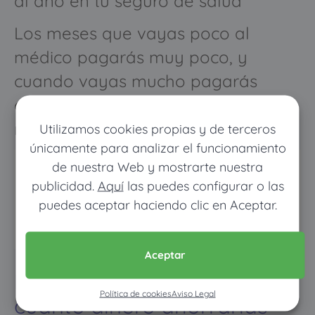
al año en tu seguro de salud
Los meses que vayas poco al
médico pagarás muy poco, y
cuando vayas mucho pagarás
como con un seguro médico
normal
Utilizamos cookies propias y de terceros
únicamente para analizar el funcionamiento
de nuestra Web y mostrarte nuestra
publicidad.
Aquí
las puedes configurar o las
puedes aceptar haciendo clic en Aceptar.
Aceptar
Pon tus datos y descubre
Política de cookies
Aviso Legal
cuánto dinero ahorrarías