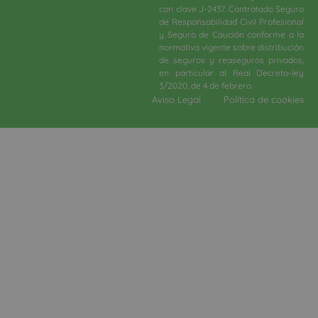
con clave J-2437. Contratado Seguro
de Responsabilidad Civil Profesional
y Seguro de Caución conforme a la
normativa vigente sobre distribución
de seguros y reaseguros privados,
en particular al Real Decreto-ley
3/2020, de 4 de febrero.​
Aviso Legal
Política de cookies