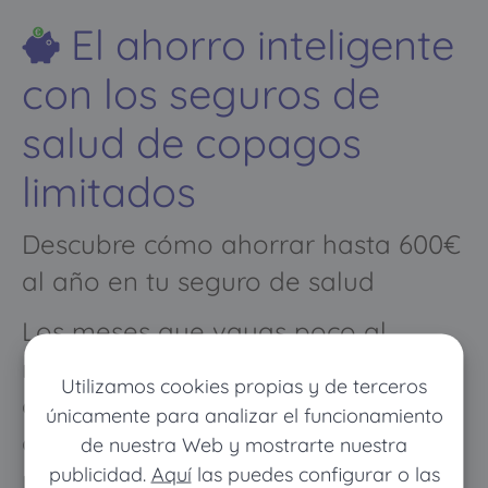
El ahorro inteligente
con los seguros de
salud de copagos
limitados
Descubre cómo ahorrar hasta 600€
al año en tu seguro de salud
Los meses que vayas poco al
médico pagarás muy poco, y
Utilizamos cookies propias y de terceros
cuando vayas mucho pagarás
únicamente para analizar el funcionamiento
como con un seguro médico
de nuestra Web y mostrarte nuestra
publicidad.
Aquí
las puedes configurar o las
normal