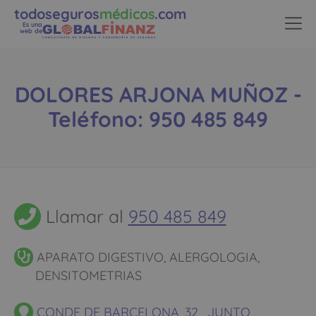
todoseguros
médicos
.com
Es una
web de
DOLORES ARJONA MUÑOZ -
Teléfono: 950 485 849
Llamar al
950 485 849
APARATO DIGESTIVO, ALERGOLOGIA,
DENSITOMETRIAS
CONDE DE BARCELONA, 32 , JUNTO