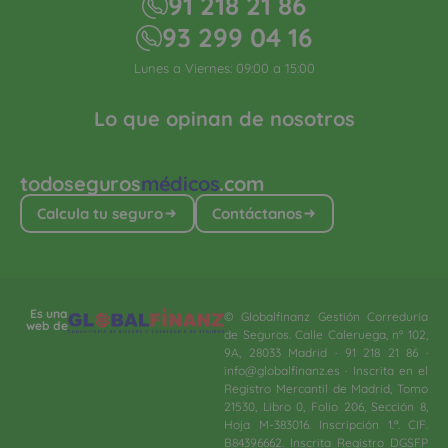
91 218 21 86
93 299 04 16
Lunes a Viernes: 09:00 a 15:00
Lo que opinan de nosotros
todoseguros
médicos
.com
Calcula tu seguro
Contáctanos
Es una
© Globalfinanz Gestión Correduría
web de
de Seguros. Calle Caleruega, nº 102,
9A, 28033 Madrid · 91 218 21 86 ·
info@globalfinanz.es · Inscrita en el
Registro Mercantil de Madrid, Tomo
21530, Libro 0, Folio 206, Sección 8,
Hoja M-383016. Inscripción 1.ª. CIF.
B84396662. Inscrita Registro DGSFP