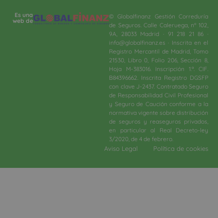
Es una
© Globalfinanz Gestión Correduría
web de
de Seguros. Calle Caleruega, nº 102,
9A, 28033 Madrid · 91 218 21 86 ·
info@globalfinanz.es · Inscrita en el
Registro Mercantil de Madrid, Tomo
21530, Libro 0, Folio 206, Sección 8,
Hoja M-383016. Inscripción 1.ª. CIF.
B84396662. Inscrita Registro DGSFP
con clave J-2437. Contratado Seguro
de Responsabilidad Civil Profesional
y Seguro de Caución conforme a la
normativa vigente sobre distribución
de seguros y reaseguros privados,
en particular al Real Decreto-ley
3/2020, de 4 de febrero.​
Aviso Legal
Política de cookies