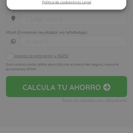
Política de cookies
Aviso Legal
Móvil (Enviamos resultados vía WhatsApp)
Acepto la nota legal y RGPD
Solo usamos estos datos para calcular el precio del seguro, nunca te
enviaremos SPAM
CALCULA
TU AHORRO
Todos los campos son obligatorios