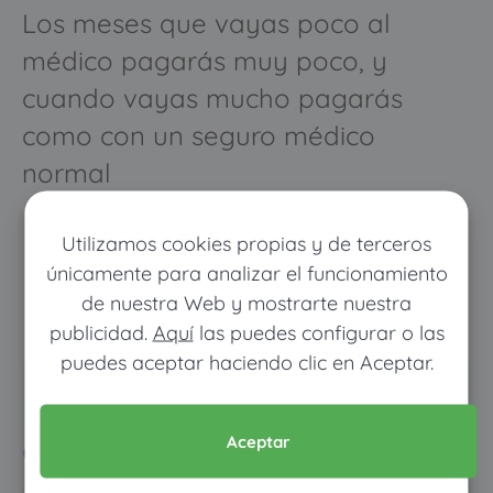
Los meses que vayas poco al
médico pagarás muy poco, y
cuando vayas mucho pagarás
como con un seguro médico
normal
Utilizamos cookies propias y de terceros
únicamente para analizar el funcionamiento
de nuestra Web y mostrarte nuestra
publicidad.
Aquí
las puedes configurar o las
puedes aceptar haciendo clic en Aceptar.
Pon tus datos y descubre
cuánto dinero ahorrarías
Aceptar