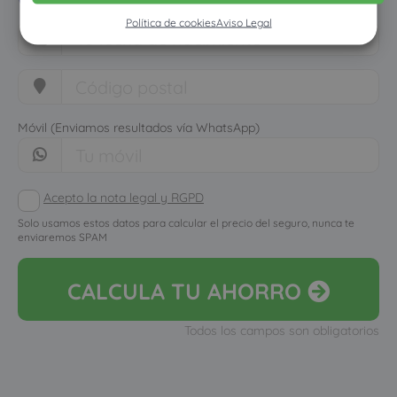
Política de cookies
Aviso Legal
Móvil (Enviamos resultados vía WhatsApp)
Acepto la nota legal y RGPD
Solo usamos estos datos para calcular el precio del seguro, nunca te
enviaremos SPAM
CALCULA
TU AHORRO
Todos los campos son obligatorios