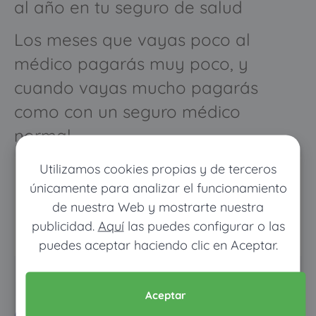
al año en tu seguro de salud
Los meses que vayas poco al
médico pagarás muy poco, y
cuando vayas mucho pagarás
como con un seguro médico
normal
Utilizamos cookies propias y de terceros
únicamente para analizar el funcionamiento
de nuestra Web y mostrarte nuestra
publicidad.
Aquí
las puedes configurar o las
puedes aceptar haciendo clic en Aceptar.
Pon tus datos y descubre
Aceptar
cuánto dinero ahorrarías