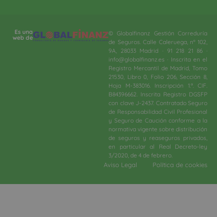
Es una
© Globalfinanz Gestión Correduría
web de
de Seguros. Calle Caleruega, nº 102,
9A, 28033 Madrid · 91 218 21 86 ·
info@globalfinanz.es · Inscrita en el
Registro Mercantil de Madrid, Tomo
21530, Libro 0, Folio 206, Sección 8,
Hoja M-383016. Inscripción 1.ª. CIF.
B84396662. Inscrita Registro DGSFP
con clave J-2437. Contratado Seguro
de Responsabilidad Civil Profesional
y Seguro de Caución conforme a la
normativa vigente sobre distribución
de seguros y reaseguros privados,
en particular al Real Decreto-ley
3/2020, de 4 de febrero.​
Aviso Legal
Política de cookies