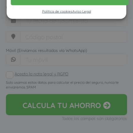
cuánto dinero ahorrarías
Política de cookies
Aviso Legal
Móvil (Enviamos resultados vía WhatsApp)
Acepto la nota legal y RGPD
Solo usamos estos datos para calcular el precio del seguro, nunca te
enviaremos SPAM
CALCULA
TU AHORRO
Todos los campos son obligatorios