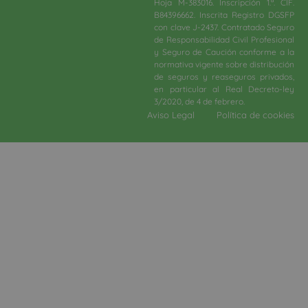
Hoja M-383016. Inscripción 1.ª. CIF.
B84396662. Inscrita Registro DGSFP
con clave J-2437. Contratado Seguro
de Responsabilidad Civil Profesional
y Seguro de Caución conforme a la
normativa vigente sobre distribución
de seguros y reaseguros privados,
en particular al Real Decreto-ley
3/2020, de 4 de febrero.​
Aviso Legal
Política de cookies