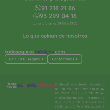
91 218 21 86
93 299 04 16
Lunes a Viernes: 09:00 a 15:00
Lo que opinan de nosotros
todoseguros
médicos
.com
Calcula tu seguro
Contáctanos
Es una
© Globalfinanz Gestión Correduría
web de
de Seguros. Calle Caleruega, nº 102,
9A, 28033 Madrid · 91 218 21 86 ·
info@globalfinanz.es · Inscrita en el
Registro Mercantil de Madrid, Tomo
21530, Libro 0, Folio 206, Sección 8,