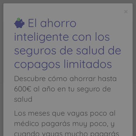
todoseguros
médicos
.com
×
Es una
web de
El ahorro
inteligente con los
Morano Ventayol
seguros de salud de
Sebastián, Dr. - Teléfono:
971 892 627
copagos limitados
Descubre cómo ahorrar hasta
600€ al año en tu seguro de
salud
Llamar al
971 892 627
Los meses que vayas poco al
Pediatría
médico pagarás muy poco, y
cuando vayas mucho pagarás