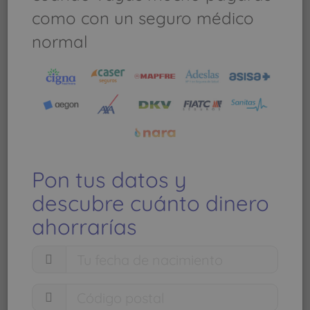
CL Roses, 1 07400 Port d'Alcúdia - Port
como con un seguro médico
d'Alcúdia (ISLAS BALEARES)
normal
Pon tus datos y
descubre cuánto dinero
ahorrarías
Ver mapa más grande