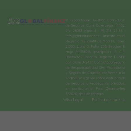
Es una
© Globalfinanz Gestión Correduría
web de
de Seguros. Calle Caleruega, nº 102,
9A, 28033 Madrid · 91 218 21 86 ·
info@globalfinanz.es · Inscrita en el
Registro Mercantil de Madrid, Tomo
21530, Libro 0, Folio 206, Sección 8,
Hoja M-383016. Inscripción 1.ª. CIF.
B84396662. Inscrita Registro DGSFP
con clave J-2437. Contratado Seguro
de Responsabilidad Civil Profesional
y Seguro de Caución conforme a la
normativa vigente sobre distribución
de seguros y reaseguros privados,
en particular al Real Decreto-ley
3/2020, de 4 de febrero.​
Aviso Legal
Política de cookies