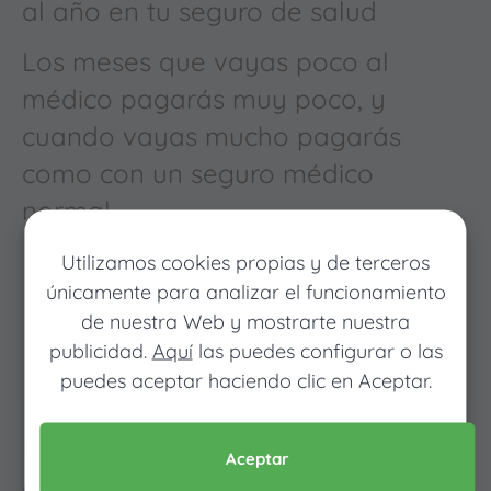
al año en tu seguro de salud
Los meses que vayas poco al
médico pagarás muy poco, y
cuando vayas mucho pagarás
como con un seguro médico
normal
Utilizamos cookies propias y de terceros
únicamente para analizar el funcionamiento
de nuestra Web y mostrarte nuestra
publicidad.
Aquí
las puedes configurar o las
puedes aceptar haciendo clic en Aceptar.
Pon tus datos y descubre
Aceptar
cuánto dinero ahorrarías