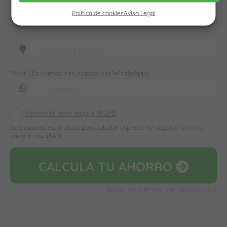
Política de cookies
Aviso Legal
Móvil (Enviamos resultados vía WhatsApp)
Acepto la nota legal y RGPD
Solo usamos estos datos para calcular el precio del seguro, nunca te
enviaremos SPAM
CALCULA
TU AHORRO
Todos los campos son obligatorios