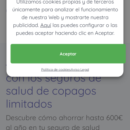
Utilizamos cookies propias y de terceros
Compañías
únicamente para analizar el funcionamiento
de nuestra Web y mostrarte nuestra
publicidad.
Aquí
las puedes configurar o las
puedes aceptar haciendo clic en Aceptar.
Aceptar
El ahorro inteligente
Política de cookies
Aviso Legal
con los seguros de
salud de copagos
limitados
Descubre cómo ahorrar hasta 600€
al año en tu seguro de salud