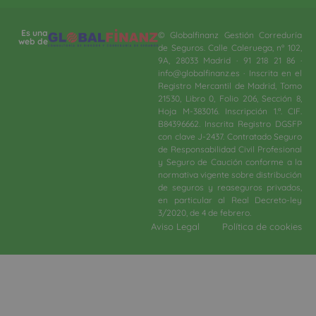
Es una
© Globalfinanz Gestión Correduría
web de
de Seguros. Calle Caleruega, nº 102,
9A, 28033 Madrid · 91 218 21 86 ·
info@globalfinanz.es · Inscrita en el
Registro Mercantil de Madrid, Tomo
21530, Libro 0, Folio 206, Sección 8,
Hoja M-383016. Inscripción 1.ª. CIF.
B84396662. Inscrita Registro DGSFP
con clave J-2437. Contratado Seguro
de Responsabilidad Civil Profesional
y Seguro de Caución conforme a la
normativa vigente sobre distribución
de seguros y reaseguros privados,
en particular al Real Decreto-ley
3/2020, de 4 de febrero.​
Aviso Legal
Política de cookies