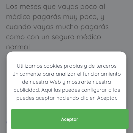
Los meses que vayas poco al
médico pagarás muy poco, y
cuando vayas mucho pagarás
como con un seguro médico
normal
Utilizamos cookies propias y de terceros
únicamente para analizar el funcionamiento
de nuestra Web y mostrarte nuestra
publicidad.
Aquí
las puedes configurar o las
puedes aceptar haciendo clic en Aceptar.
Pon tus datos y descubre
cuánto dinero ahorrarías
Aceptar