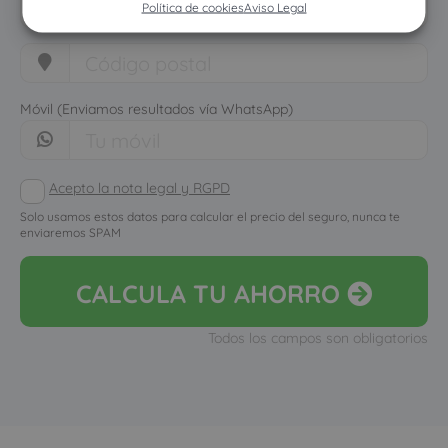
Política de cookies
Aviso Legal
Móvil (Enviamos resultados vía WhatsApp)
Acepto la nota legal y RGPD
Solo usamos estos datos para calcular el precio del seguro, nunca te
enviaremos SPAM
CALCULA
TU AHORRO
Todos los campos son obligatorios