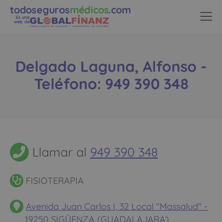
todoseguros
médicos
.com
Es una
web de
Delgado Laguna, Alfonso -
Teléfono: 949 390 348
Llamar al
949 390 348
FISIOTERAPIA
Avenida Juan Carlos I, 32 Local "Massalud" -
19250 SIGÜENZA (GUADALAJARA)