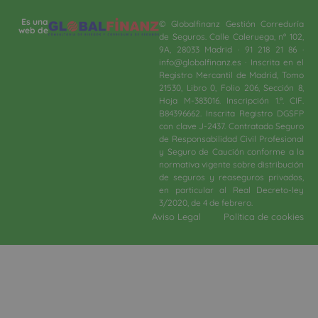
Es una
© Globalfinanz Gestión Correduría
web de
de Seguros. Calle Caleruega, nº 102,
9A, 28033 Madrid · 91 218 21 86 ·
info@globalfinanz.es · Inscrita en el
Registro Mercantil de Madrid, Tomo
21530, Libro 0, Folio 206, Sección 8,
Hoja M-383016. Inscripción 1.ª. CIF.
B84396662. Inscrita Registro DGSFP
con clave J-2437. Contratado Seguro
de Responsabilidad Civil Profesional
y Seguro de Caución conforme a la
normativa vigente sobre distribución
de seguros y reaseguros privados,
en particular al Real Decreto-ley
3/2020, de 4 de febrero.​
Aviso Legal
Política de cookies