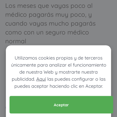
Los meses que vayas poco al
médico pagarás muy poco, y
cuando vayas mucho pagarás
como con un seguro médico
normal
Utilizamos cookies propias y de terceros
únicamente para analizar el funcionamiento
de nuestra Web y mostrarte nuestra
publicidad.
Aquí
las puedes configurar o las
puedes aceptar haciendo clic en Aceptar.
Pon tus datos y descubre
cuánto dinero ahorrarías
Aceptar