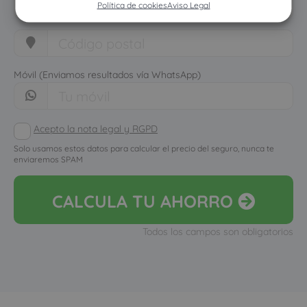
Política de cookies
Aviso Legal
Móvil (Enviamos resultados vía WhatsApp)
Acepto la nota legal y RGPD
Solo usamos estos datos para calcular el precio del seguro, nunca te
enviaremos SPAM
CALCULA
TU AHORRO
Todos los campos son obligatorios