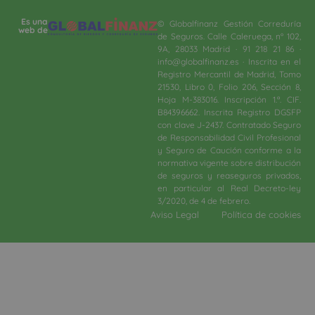
Es una
© Globalfinanz Gestión Correduría
web de
de Seguros. Calle Caleruega, nº 102,
9A, 28033 Madrid · 91 218 21 86 ·
info@globalfinanz.es · Inscrita en el
Registro Mercantil de Madrid, Tomo
21530, Libro 0, Folio 206, Sección 8,
Hoja M-383016. Inscripción 1.ª. CIF.
B84396662. Inscrita Registro DGSFP
con clave J-2437. Contratado Seguro
de Responsabilidad Civil Profesional
y Seguro de Caución conforme a la
normativa vigente sobre distribución
de seguros y reaseguros privados,
en particular al Real Decreto-ley
3/2020, de 4 de febrero.​
Aviso Legal
Política de cookies