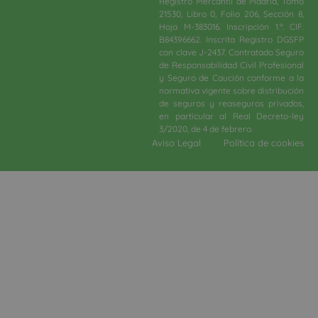
Registro Mercantil de Madrid, Tomo
21530, Libro 0, Folio 206, Sección 8,
Hoja M-383016. Inscripción 1.ª. CIF.
B84396662. Inscrita Registro DGSFP
con clave J-2437. Contratado Seguro
de Responsabilidad Civil Profesional
y Seguro de Caución conforme a la
normativa vigente sobre distribución
de seguros y reaseguros privados,
en particular al Real Decreto-ley
3/2020, de 4 de febrero.​
Aviso Legal
Política de cookies