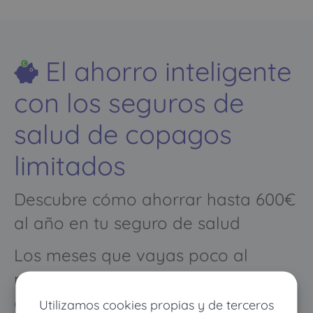
El ahorro inteligente
con los seguros de
salud de copagos
limitados
Descubre cómo ahorrar hasta 600€
al año en tu seguro de salud
Los meses que vayas poco al
médico pagarás muy poco, y
cuando vayas mucho pagarás
Utilizamos cookies propias y de terceros