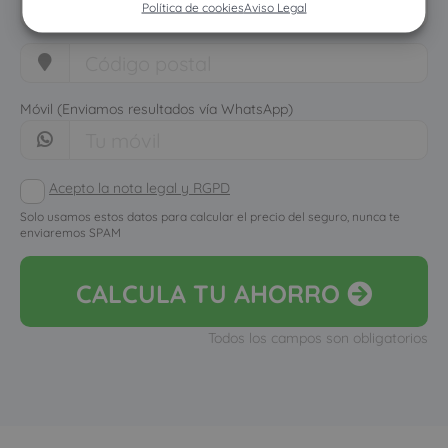
Política de cookies
Aviso Legal
Móvil (Enviamos resultados vía WhatsApp)
Acepto la nota legal y RGPD
Solo usamos estos datos para calcular el precio del seguro, nunca te
enviaremos SPAM
CALCULA
TU AHORRO
Todos los campos son obligatorios