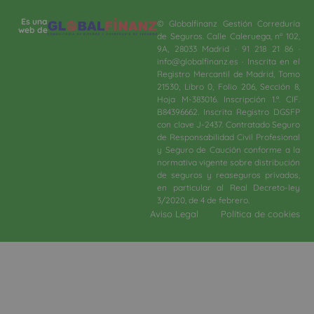
Es una
© Globalfinanz Gestión Correduría
web de
de Seguros. Calle Caleruega, nº 102,
9A, 28033 Madrid · 91 218 21 86 ·
info@globalfinanz.es · Inscrita en el
Registro Mercantil de Madrid, Tomo
21530, Libro 0, Folio 206, Sección 8,
Hoja M-383016. Inscripción 1.ª. CIF.
B84396662. Inscrita Registro DGSFP
con clave J-2437. Contratado Seguro
de Responsabilidad Civil Profesional
y Seguro de Caución conforme a la
normativa vigente sobre distribución
de seguros y reaseguros privados,
en particular al Real Decreto-ley
3/2020, de 4 de febrero.​
Aviso Legal
Política de cookies