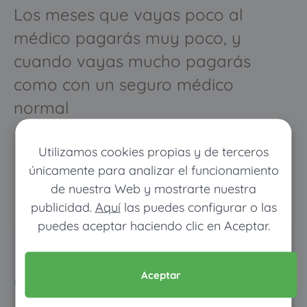
Los meses que vayas poco al
médico pagarás muy poco, y
cuando vayas mucho pagarás
como con un seguro médico
normal
Utilizamos cookies propias y de terceros
únicamente para analizar el funcionamiento
de nuestra Web y mostrarte nuestra
publicidad.
Aquí
las puedes configurar o las
puedes aceptar haciendo clic en Aceptar.
Pon tus datos y descubre
cuánto dinero ahorrarías
Aceptar