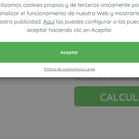
tilizamos cookies propias y de terceros únicamente pa
analizar el funcionamiento de nuestra Web y mostrart
estra publicidad.
Aquí
las puedes configurar o las pue
aceptar haciendo clic en Aceptar.
Móvil (Enviamos resultados vía
Aceptar
Política de cookies
Aviso Legal
Acepto la nota legal y RGP
Solo usamos estos datos para calcula
CALCU