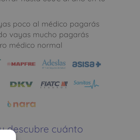
yas poco al médico pagarás
do vayas mucho pagarás
ro médico normal
 y descubre cuánto
ías