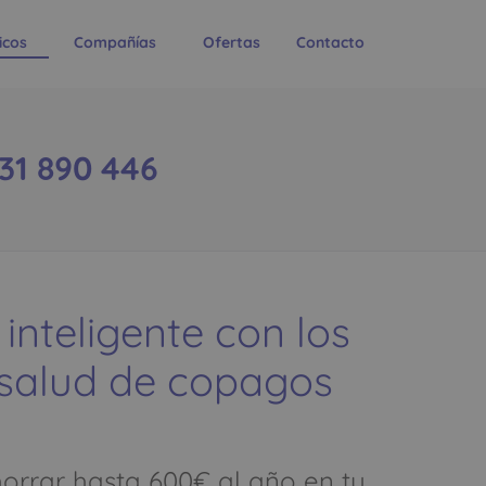
icos
Compañías
Ofertas
Contacto
31 890 446
 inteligente con los
 salud de copagos
rrar hasta 600€ al año en tu