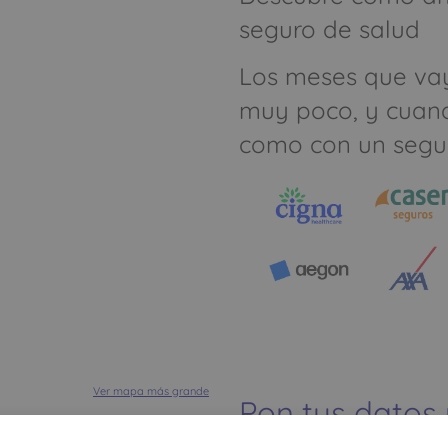
seguro de salud
Los meses que va
muy poco, y cuan
como con un segu
Ver mapa más grande
Pon tus datos
dinero ahorrar