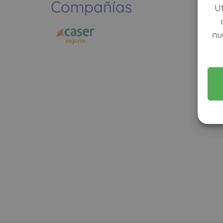
Compañías
U
nu