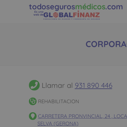
todoseguros
médicos
.com
Es una
web de
CORPORACI
Llamar al
931 890 446
REHABILITACION
CARRETERA PRONVINCIAL, 24 , LOCAL
SELVA (GERONA)