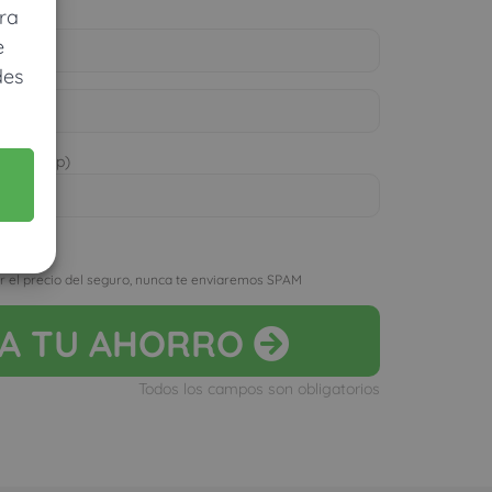
ra
e
des
 WhatsApp)
D
r el precio del seguro, nunca te enviaremos SPAM
LA
TU AHORRO
Todos los campos son obligatorios