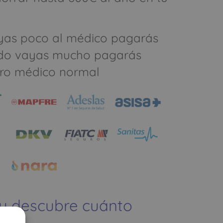
yas poco al médico pagarás
do vayas mucho pagarás
ro médico normal
 y descubre cuánto
ías