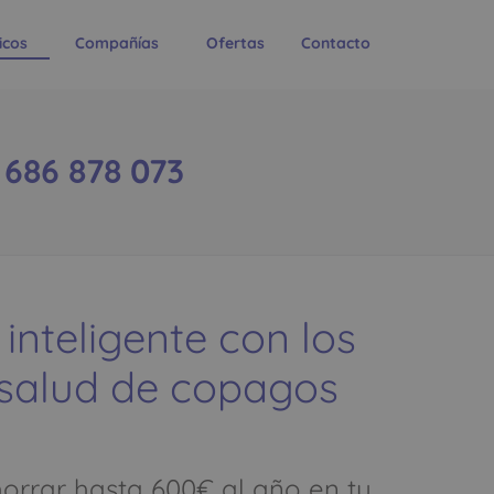
icos
Compañías
Ofertas
Contacto
 686 878 073
 inteligente con los
 salud de copagos
rrar hasta 600€ al año en tu