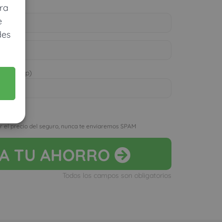
ra
e
des
 WhatsApp)
D
r el precio del seguro, nunca te enviaremos SPAM
LA
TU AHORRO
Todos los campos son obligatorios