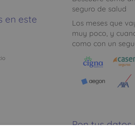
seguro de salud
s en este
Los meses que va
muy poco, y cuan
como con un segu
cio
Pon tus datos
dinero ahorrar