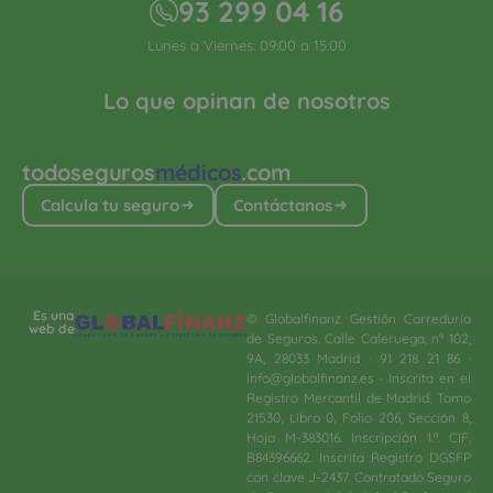
93 299 04 16
Lunes a Viernes: 09:00 a 15:00
Lo que opinan de nosotros
todoseguros
médicos
.com
Calcula tu seguro
Contáctanos
Es una
© Globalfinanz Gestión Correduría
web de
de Seguros. Calle Caleruega, nº 102,
9A, 28033 Madrid · 91 218 21 86 ·
info@globalfinanz.es · Inscrita en el
Registro Mercantil de Madrid, Tomo
21530, Libro 0, Folio 206, Sección 8,
Hoja M-383016. Inscripción 1.ª. CIF.
B84396662. Inscrita Registro DGSFP
con clave J-2437. Contratado Seguro