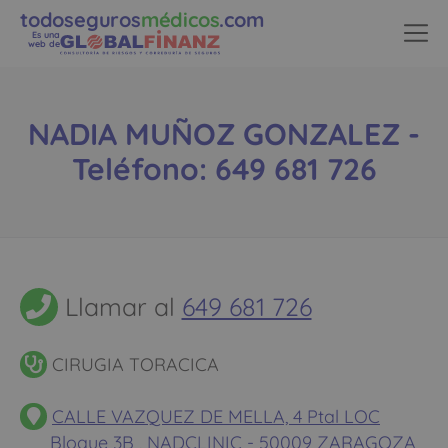
todoseguros
médicos
.com
Es una
web de
NADIA MUÑOZ GONZALEZ -
Teléfono: 649 681 726
Llamar al
649 681 726
CIRUGIA TORACICA
CALLE VAZQUEZ DE MELLA, 4 Ptal LOC
Bloque 3B , NADCLINIC - 50009 ZARAGOZA