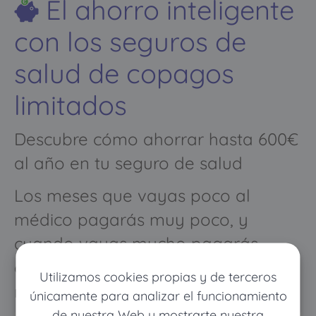
El ahorro inteligente
con los seguros de
salud de copagos
limitados
Descubre cómo ahorrar hasta 600€
al año en tu seguro de salud
Los meses que vayas poco al
médico pagarás muy poco, y
cuando vayas mucho pagarás
como con un seguro médico
Utilizamos cookies propias y de terceros
normal
únicamente para analizar el funcionamiento
de nuestra Web y mostrarte nuestra