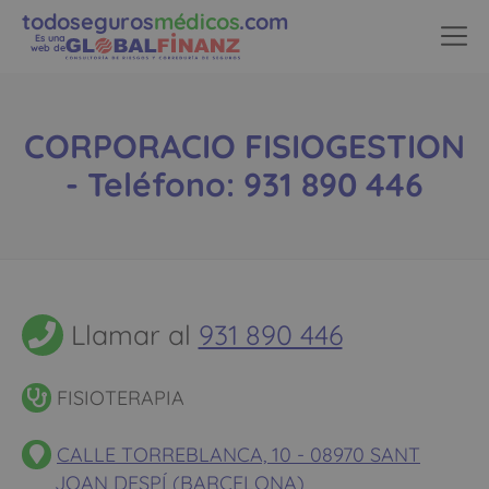
todoseguros
médicos
.com
Es una
web de
CORPORACIO FISIOGESTION
- Teléfono: 931 890 446
Llamar al
931 890 446
FISIOTERAPIA
CALLE TORREBLANCA, 10 - 08970 SANT
JOAN DESPÍ (BARCELONA)