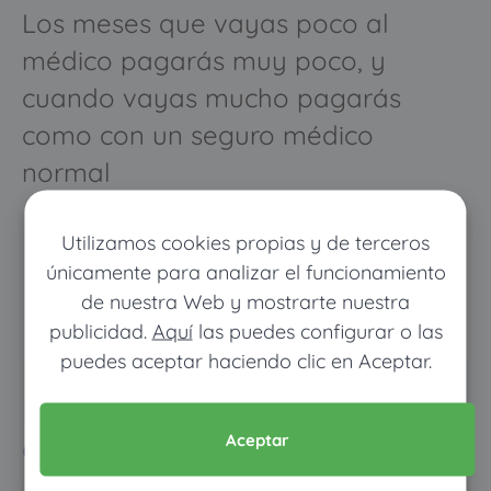
Los meses que vayas poco al
médico pagarás muy poco, y
cuando vayas mucho pagarás
como con un seguro médico
normal
Utilizamos cookies propias y de terceros
únicamente para analizar el funcionamiento
de nuestra Web y mostrarte nuestra
publicidad.
Aquí
las puedes configurar o las
puedes aceptar haciendo clic en Aceptar.
Pon tus datos y descubre
cuánto dinero ahorrarías
Aceptar