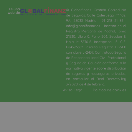
Es una
© Globalfinanz Gestión Correduría
web de
de Seguros. Calle Caleruega, nº 102,
9A, 28033 Madrid · 91 218 21 86 ·
info@globalfinanz.es · Inscrita en el
Registro Mercantil de Madrid, Tomo
21530, Libro 0, Folio 206, Sección 8,
Hoja M-383016. Inscripción 1.ª. CIF.
B84396662. Inscrita Registro DGSFP
con clave J-2437. Contratado Seguro
de Responsabilidad Civil Profesional
y Seguro de Caución conforme a la
normativa vigente sobre distribución
de seguros y reaseguros privados,
en particular al Real Decreto-ley
3/2020, de 4 de febrero.​
Aviso Legal
Política de cookies