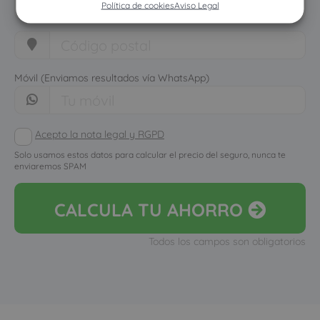
Política de cookies
Aviso Legal
Móvil (Enviamos resultados vía WhatsApp)
Acepto la nota legal y RGPD
Solo usamos estos datos para calcular el precio del seguro, nunca te
enviaremos SPAM
CALCULA
TU AHORRO
Todos los campos son obligatorios