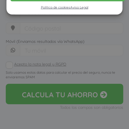
Política de cookies
Aviso Legal
Móvil (Enviamos resultados vía WhatsApp)
Acepto la nota legal y RGPD
Solo usamos estos datos para calcular el precio del seguro, nunca te
enviaremos SPAM
CALCULA
TU AHORRO
Todos los campos son obligatorios