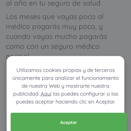
al año en tu seguro de salud
Los meses que vayas poco al
médico pagarás muy poco, y
cuando vayas mucho pagarás
como con un seguro médico
normal
Utilizamos cookies propias y de terceros
únicamente para analizar el funcionamiento
de nuestra Web y mostrarte nuestra
publicidad.
Aquí
las puedes configurar o las
puedes aceptar haciendo clic en Aceptar.
Pon tus datos y descubre
Aceptar
cuánto dinero ahorrarías