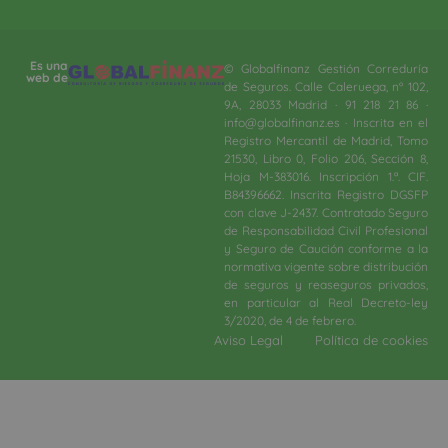
Es una
© Globalfinanz Gestión Correduría
web de
de Seguros. Calle Caleruega, nº 102,
9A, 28033 Madrid · 91 218 21 86 ·
info@globalfinanz.es · Inscrita en el
Registro Mercantil de Madrid, Tomo
21530, Libro 0, Folio 206, Sección 8,
Hoja M-383016. Inscripción 1.ª. CIF.
B84396662. Inscrita Registro DGSFP
con clave J-2437. Contratado Seguro
de Responsabilidad Civil Profesional
y Seguro de Caución conforme a la
normativa vigente sobre distribución
de seguros y reaseguros privados,
en particular al Real Decreto-ley
3/2020, de 4 de febrero.​
Aviso Legal
Política de cookies