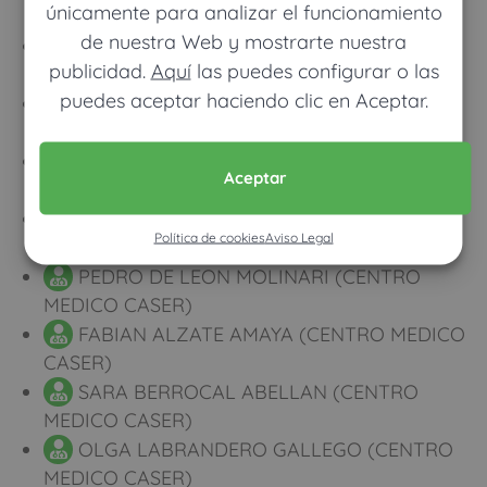
únicamente para analizar el funcionamiento
MEDICO CASER)
de nuestra Web y mostrarte nuestra
SILVIA GARCIA-MATEOS MUÑOZ
publicidad.
Aquí
las puedes configurar o las
(CENTRO MEDICO CASER)
puedes aceptar haciendo clic en Aceptar.
CARLOS NIETO PEDREGAL (CENTRO
MEDICO CASER)
GEMMA TALLO CATARINEU (CENTRO
Aceptar
MEDICO CASER)
JAVIER MASSAGUER CABRERA (CENTRO
Política de cookies
Aviso Legal
MEDICO CASER)
PEDRO DE LEON MOLINARI (CENTRO
MEDICO CASER)
FABIAN ALZATE AMAYA (CENTRO MEDICO
CASER)
SARA BERROCAL ABELLAN (CENTRO
MEDICO CASER)
OLGA LABRANDERO GALLEGO (CENTRO
MEDICO CASER)