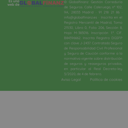
Es una
© Globalfinanz Gestión Correduría
web de
de Seguros. Calle Caleruega, nº 102,
9A, 28033 Madrid · 91 218 21 86 ·
info@globalfinanz.es · Inscrita en el
Registro Mercantil de Madrid, Tomo
21530, Libro 0, Folio 206, Sección 8,
Hoja M-383016. Inscripción 1.ª. CIF.
B84396662. Inscrita Registro DGSFP
con clave J-2437. Contratado Seguro
de Responsabilidad Civil Profesional
y Seguro de Caución conforme a la
normativa vigente sobre distribución
de seguros y reaseguros privados,
en particular al Real Decreto-ley
3/2020, de 4 de febrero.​
Aviso Legal
Política de cookies