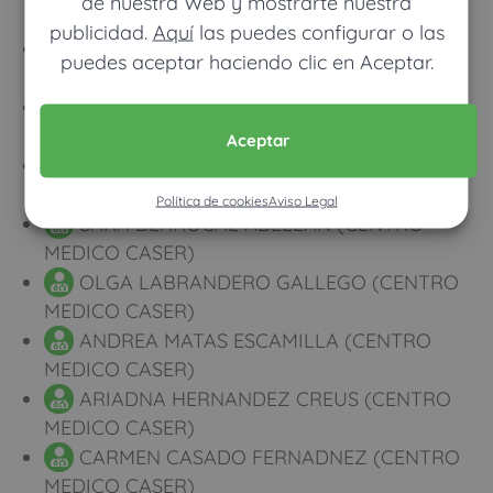
de nuestra Web y mostrarte nuestra
MEDICO CASER)
publicidad.
Aquí
las puedes configurar o las
JAVIER MASSAGUER CABRERA (CENTRO
puedes aceptar haciendo clic en Aceptar.
MEDICO CASER)
PEDRO DE LEON MOLINARI (CENTRO
MEDICO CASER)
Aceptar
FABIAN ALZATE AMAYA (CENTRO MEDICO
CASER)
Política de cookies
Aviso Legal
SARA BERROCAL ABELLAN (CENTRO
MEDICO CASER)
OLGA LABRANDERO GALLEGO (CENTRO
MEDICO CASER)
ANDREA MATAS ESCAMILLA (CENTRO
MEDICO CASER)
ARIADNA HERNANDEZ CREUS (CENTRO
MEDICO CASER)
CARMEN CASADO FERNADNEZ (CENTRO
MEDICO CASER)