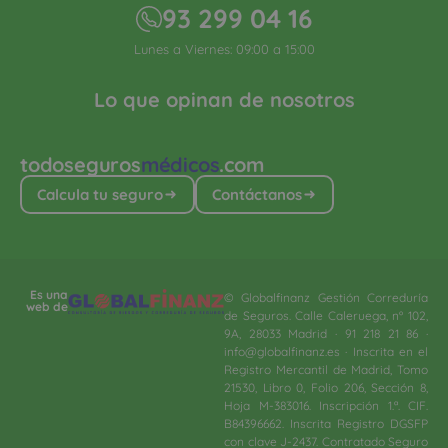
93 299 04 16
Lunes a Viernes: 09:00 a 15:00
Lo que opinan de nosotros
todoseguros
médicos
.com
Calcula tu seguro
Contáctanos
Es una
© Globalfinanz Gestión Correduría
web de
de Seguros. Calle Caleruega, nº 102,
9A, 28033 Madrid · 91 218 21 86 ·
info@globalfinanz.es · Inscrita en el
Registro Mercantil de Madrid, Tomo
21530, Libro 0, Folio 206, Sección 8,
Hoja M-383016. Inscripción 1.ª. CIF.
B84396662. Inscrita Registro DGSFP
con clave J-2437. Contratado Seguro