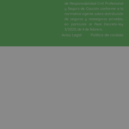
de Responsabilidad Civil Profesional
y Seguro de Caución conforme a la
normativa vigente sobre distribución
de seguros y reaseguros privados,
en particular al Real Decreto-ley
3/2020, de 4 de febrero.​
Aviso Legal
Política de cookies