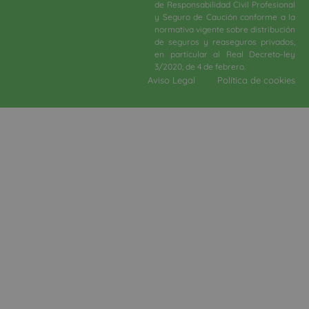
de Responsabilidad Civil Profesional
y Seguro de Caución conforme a la
normativa vigente sobre distribución
de seguros y reaseguros privados,
en particular al Real Decreto-ley
3/2020, de 4 de febrero.​
Aviso Legal
Política de cookies