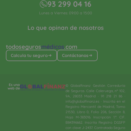
93 299 04 16
Lunes a Viernes: 09:00 a 15:00
Lo que opinan de nosotros
todoseguros
médicos
.com
Calcula tu seguro
Contáctanos
Es una
© Globalfinanz Gestión Correduría
web de
de Seguros. Calle Caleruega, nº 102,
9A, 28033 Madrid · 91 218 21 86 ·
info@globalfinanz.es · Inscrita en el
Registro Mercantil de Madrid, Tomo
21530, Libro 0, Folio 206, Sección 8,
Hoja M-383016. Inscripción 1.ª. CIF.
B84396662. Inscrita Registro DGSFP
con clave J-2437. Contratado Seguro