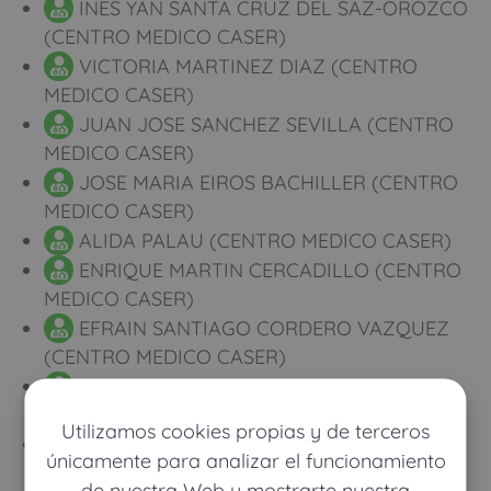
INES YAN SANTA CRUZ DEL SAZ-OROZCO
(CENTRO MEDICO CASER)
VICTORIA MARTINEZ DIAZ (CENTRO
MEDICO CASER)
JUAN JOSE SANCHEZ SEVILLA (CENTRO
MEDICO CASER)
JOSE MARIA EIROS BACHILLER (CENTRO
MEDICO CASER)
ALIDA PALAU (CENTRO MEDICO CASER)
ENRIQUE MARTIN CERCADILLO (CENTRO
MEDICO CASER)
EFRAIN SANTIAGO CORDERO VAZQUEZ
(CENTRO MEDICO CASER)
INES LOBO LOZANO (CENTRO MEDICO
CASER)
Utilizamos cookies propias y de terceros
MONTSERRAT DURAN CRISTOBAL
únicamente para analizar el funcionamiento
(CENTRO MEDICO CASER)
de nuestra Web y mostrarte nuestra