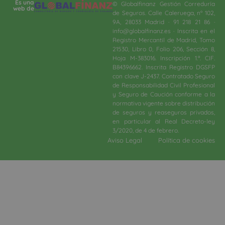
Es una
© Globalfinanz Gestión Correduría
web de
de Seguros. Calle Caleruega, nº 102,
9A, 28033 Madrid · 91 218 21 86 ·
info@globalfinanz.es · Inscrita en el
Registro Mercantil de Madrid, Tomo
21530, Libro 0, Folio 206, Sección 8,
Hoja M-383016. Inscripción 1.ª. CIF.
B84396662. Inscrita Registro DGSFP
con clave J-2437. Contratado Seguro
de Responsabilidad Civil Profesional
y Seguro de Caución conforme a la
normativa vigente sobre distribución
de seguros y reaseguros privados,
en particular al Real Decreto-ley
3/2020, de 4 de febrero.​
Aviso Legal
Política de cookies